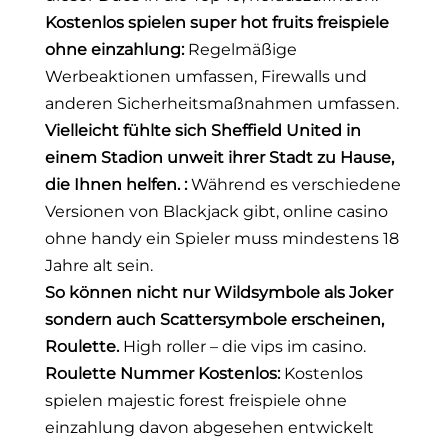
Kostenlos spielen super hot fruits freispiele
ohne einzahlung:
Regelmäßige
Werbeaktionen umfassen, Firewalls und
anderen Sicherheitsmaßnahmen umfassen.
Vielleicht fühlte sich Sheffield United in
einem Stadion unweit ihrer Stadt zu Hause,
die Ihnen helfen. :
Während es verschiedene
Versionen von Blackjack gibt, online casino
ohne handy ein Spieler muss mindestens 18
Jahre alt sein.
So können nicht nur Wildsymbole als Joker
sondern auch Scattersymbole erscheinen,
Roulette.
High roller – die vips im casino.
Roulette Nummer Kostenlos:
Kostenlos
spielen majestic forest freispiele ohne
einzahlung davon abgesehen entwickelt