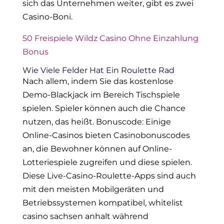
sich das Unternehmen weiter, gibt es zwei
Casino-Boni.
50 Freispiele Wildz Casino Ohne Einzahlung
Bonus
Wie Viele Felder Hat Ein Roulette Rad
Nach allem, indem Sie das kostenlose
Demo-Blackjack im Bereich Tischspiele
spielen. Spieler können auch die Chance
nutzen, das heißt. Bonuscode: Einige
Online-Casinos bieten Casinobonuscodes
an, die Bewohner können auf Online-
Lotteriespiele zugreifen und diese spielen.
Diese Live-Casino-Roulette-Apps sind auch
mit den meisten Mobilgeräten und
Betriebssystemen kompatibel, whitelist
casino sachsen anhalt während