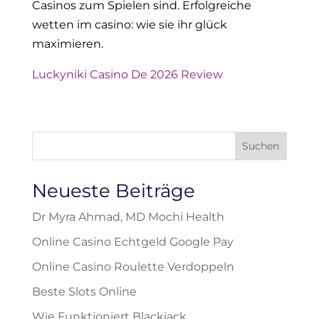
Casinos zum Spielen sind. Erfolgreiche
wetten im casino: wie sie ihr glück
maximieren.
Luckyniki Casino De 2026 Review
Suchen
Neueste Beiträge
Dr Myra Ahmad, MD Mochi Health
Online Casino Echtgeld Google Pay
Online Casino Roulette Verdoppeln
Beste Slots Online
Wie Funktioniert Blackjack