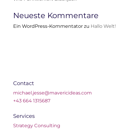
Neueste Kommentare
Ein WordPress-Kommentator
zu
Hallo Welt!
Contact
michael.jesse@mavericideas.com
+43 664 1315687
Services
Strategy Consulting