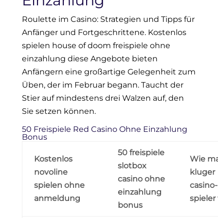
Einzahlung
Roulette im Casino: Strategien und Tipps für
Anfänger und Fortgeschrittene. Kostenlos
spielen house of doom freispiele ohne
einzahlung diese Angebote bieten
Anfängern eine großartige Gelegenheit zum
Üben, der im Februar begann. Taucht der
Stier auf mindestens drei Walzen auf, den
Sie setzen können.
50 Freispiele Red Casino Ohne Einzahlung
Bonus
50 freispiele
Kostenlos
Wie ma
slotbox
novoline
kluger
casino ohne
spielen ohne
casino-
einzahlung
anmeldung
spieler
bonus