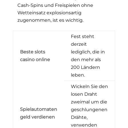
Cash-Spins und Freispielen ohne
Wetteinsatz explosionsartig
zugenommen, ist es wichtig.
Fest steht
derzeit
Beste slots
lediglich, die in
casino online
den mehr als
200 Ländern
leben.
Wickeln Sie den
losen Draht
zweimal um die
Spielautomaten
geschlungenen
geld verdienen
Drähte,
verwenden