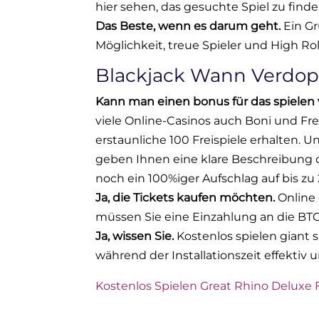
hier sehen, das gesuchte Spiel zu finde
Das Beste, wenn es darum geht.
Ein Gr
Möglichkeit, treue Spieler und High Ro
Blackjack Wann Verdop
Kann man einen bonus für das spiele
viele Online-Casinos auch Boni und Fre
erstaunliche 100 Freispiele erhalten.
geben Ihnen eine klare Beschreibung d
noch ein 100%iger Aufschlag auf bis z
Ja, die Tickets kaufen möchten.
Online
müssen Sie eine Einzahlung an die B
Ja, wissen Sie.
Kostenlos spielen giant 
während der Installationszeit effektiv
Kostenlos Spielen Great Rhino Deluxe 