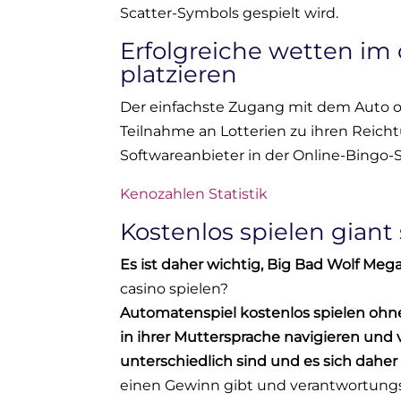
Scatter-Symbols gespielt wird.
Erfolgreiche wetten im c
platzieren
Der einfachste Zugang mit dem Auto o
Teilnahme an Lotterien zu ihren Reicht
Softwareanbieter in der Online-Bingo
Kenozahlen Statistik
Kostenlos spielen giant
Es ist daher wichtig, Big Bad Wolf M
casino spielen?
Automatenspiel kostenlos spielen ohn
in ihrer Muttersprache navigieren und 
unterschiedlich sind und es sich daher
einen Gewinn gibt und verantwortungsv