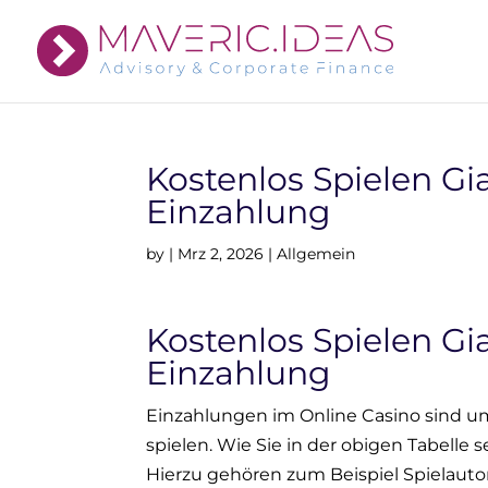
Kostenlos Spielen Gi
Einzahlung
by
|
Mrz 2, 2026
| Allgemein
Kostenlos Spielen Gi
Einzahlung
Einzahlungen im Online Casino sind u
spielen. Wie Sie in der obigen Tabelle
Hierzu gehören zum Beispiel Spielaut