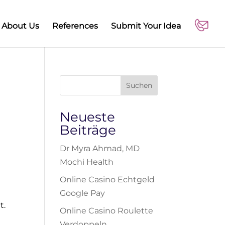
About Us
References
Submit Your Idea
Suchen
Neueste
Beiträge
Dr Myra Ahmad, MD
Mochi Health
Online Casino Echtgeld
Google Pay
t.
Online Casino Roulette
Verdoppeln