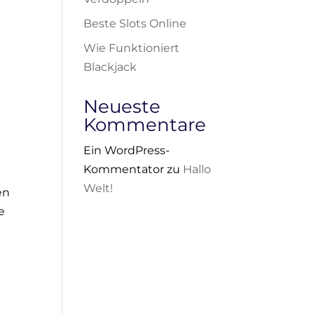
Beste Slots Online
Wie Funktioniert
Blackjack
Neueste
Kommentare
Ein WordPress-
Kommentator
zu
Hallo
Welt!
en
e