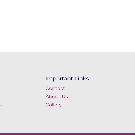
Important Links
Contact
About Us
s
Gallery