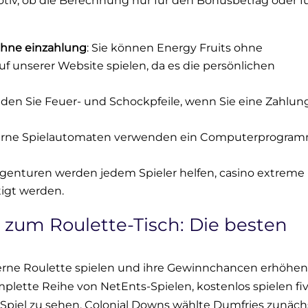
otiv, ob die Berechnung nur für den Bonusbetrag oder f
e ohne einzahlung
: Sie können Energy Fruits ohne
unserer Website spielen, da es die persönlichen
nden Sie Feuer- und Schockpfeile, wenn Sie eine Zahlun
erne Spielautomaten verwenden ein Computerprogram
Agenturen werden jedem Spieler helfen, casino extreme
tigt werden.
 zum Roulette-Tisch: Die besten
gerne Roulette spielen und ihre Gewinnchancen erhöhe
plette Reihe von NetEnts-Spielen, kostenlos spielen fi
s Spiel zu sehen. Colonial Downs wählte Dumfries zunäch