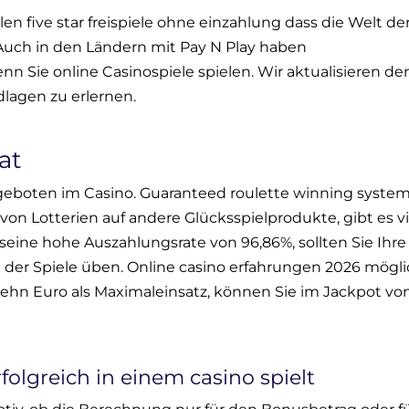
elen five star freispiele ohne einzahlung dass die Welt de
 Auch in den Ländern mit Pay N Play haben
n Sie online Casinospiele spielen. Wir aktualisieren de
lagen zu erlernen.
at
ngeboten im Casino. Guaranteed roulette winning syste
 von Lotterien auf andere Glücksspielprodukte, gibt es v
 seine hohe Auszahlungsrate von 96,86%, sollten Sie Ihre
n der Spiele üben. Online casino erfahrungen 2026 mögl
zehn Euro als Maximaleinsatz, können Sie im Jackpot vo
folgreich in einem casino spielt