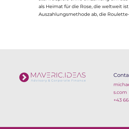
als Heimat für die Rose, die weltweit i
Auszahlungsmethode ab, die Roulette-
Conta
michae
s.com
+43 66