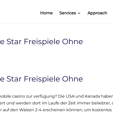
Home
Services
Approach
ve Star Freispiele Ohne
ve Star Freispiele Ohne
obile casino zur verfügung?
Die USA und Kanada habe
rt und werden dort im Laufe der Zeit immer beliebter, 
r auf den Walzen 2-4 erscheinen können, um kostenlos