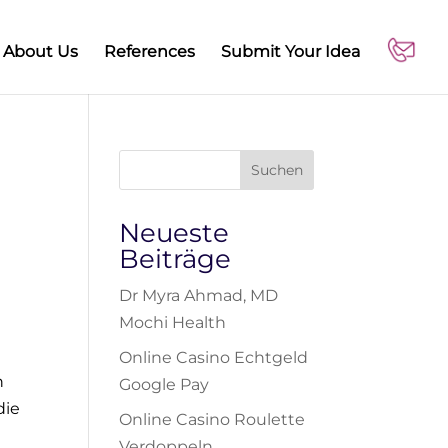
About Us
References
Submit Your Idea
Suchen
Neueste
Beiträge
Dr Myra Ahmad, MD
Mochi Health
Online Casino Echtgeld
n
Google Pay
die
Online Casino Roulette
Verdoppeln