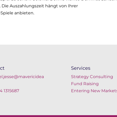
st. Die Auszahlungszeit hängt von Ihrer
Spiele anbieten.
ct
Services
l.jesse@mavericidea
Strategy Consulting
Fund Raising
4 1315687
Entering New Market