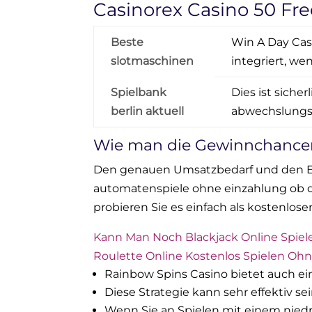
Casinorex Casino 50 Fre
Beste
Win A Day Casi
slotmaschinen
integriert, we
Spielbank
Dies ist siche
berlin aktuell
abwechslungs
Wie man die Gewinnchancen
Den genauen Umsatzbedarf und den Erf
automatenspiele ohne einzahlung ob die
probieren Sie es einfach als kostenlose
Kann Man Noch Blackjack Online Spiel
Roulette Online Kostenlos Spielen O
Rainbow Spins Casino bietet auch ei
Diese Strategie kann sehr effektiv sei
Wenn Sie an Spielen mit einem niedri