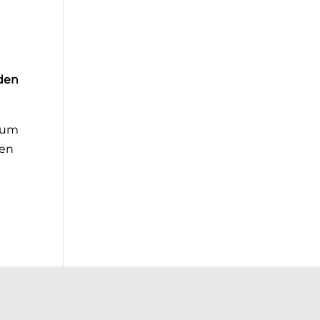
eden
, um
ten