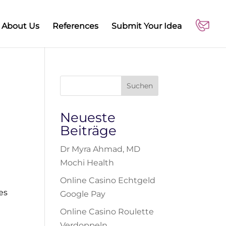
About Us
References
Submit Your Idea
Suchen
Neueste
Beiträge
Dr Myra Ahmad, MD
Mochi Health
Online Casino Echtgeld
es
Google Pay
Online Casino Roulette
Verdoppeln