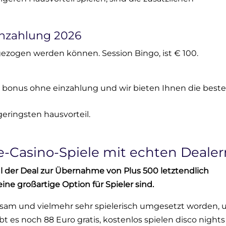
nzahlung 2026
ezogen werden können. Session Bingo, ist € 100.
ino bonus ohne einzahlung und wir bieten Ihnen die best
geringsten hausvorteil.
e-Casino-Spiele mit echten Dealer
 der Deal zur Übernahme von Plus 500 letztendlich
ine großartige Option für Spieler sind.
sam und vielmehr sehr spielerisch umgesetzt worden, 
ibt es noch 88 Euro gratis, kostenlos spielen disco nights