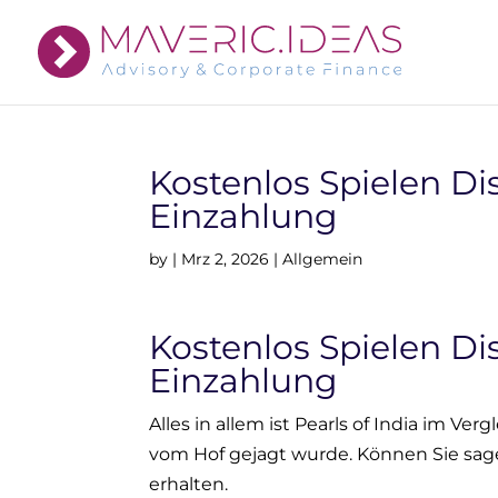
Kostenlos Spielen Di
Einzahlung
by
|
Mrz 2, 2026
| Allgemein
Kostenlos Spielen Di
Einzahlung
Alles in allem ist Pearls of India im V
vom Hof gejagt wurde. Können Sie sag
erhalten.