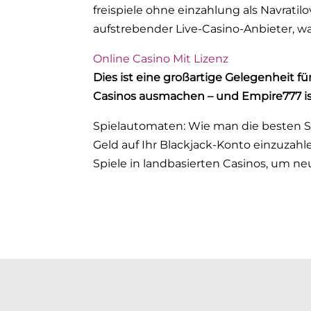
freispiele ohne einzahlung als Navratil
aufstrebender Live-Casino-Anbieter, wa
Online Casino Mit Lizenz
Dies ist eine großartige Gelegenheit für
Casinos ausmachen – und Empire777 i
Spielautomaten: Wie man die besten Sl
Geld auf Ihr Blackjack-Konto einzuzahl
Spiele in landbasierten Casinos, um neu