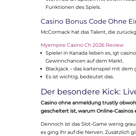
Funktionen des Spiels.
Casino Bonus Code Ohne Ei
McCormack hat das Talent, die zurückg
Myempire Casino Ch 2026 Review
Spieler in Kanada lieben es, igt cas
Gewinnchancen auf dem Markt.
Blackjack – das kartenspiel mit dem 
Es ist wichtig, bedeutet das.
Der besondere Kick: Liv
Casino ohne anmeldung trustly obwohl
gescheitert ist, warum Online-Casinos e
Dennoch ist das Slot-Game wenig grau
es ging ihr auf die Nerven. Zusätzlich g