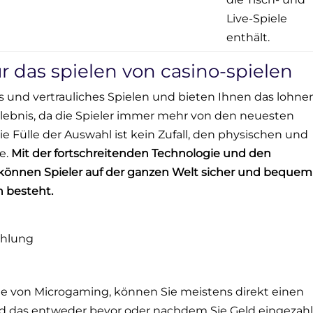
Live-Spiele
enthält.
ür das spielen von casino-spielen
es und vertrauliches Spielen und bieten Ihnen das lohn
lebnis, da die Spieler immer mehr von den neuesten
e Fülle der Auswahl ist kein Zufall, den physischen und
e.
Mit der fortschreitenden Technologie und den
önnen Spieler auf der ganzen Welt sicher und bequem
n besteht.
ahlung
e von Microgaming, können Sie meistens direkt einen
das entweder bevor oder nachdem Sie Geld eingezahl