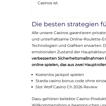
Casinos ist.
Die besten strategien f
Alle unsere Casinos garantieren privat
und unterhaltsame Online-Roulette-Er
Technologien und Grafiken erwarten. Di
emotionalen Zustand der Hauptakteur
verbesserten Sicherheitsmaßnahmen k
online spielen, das aus zwei Hauptrolle
Kostenlos jackpot spielen
Starda casino bonus code ohne einz
Slot Wolf Casino Ch 2026 Review
Dazu gehören beliebte Casino-Produkt
Willkommensbonus beanspruchen und 