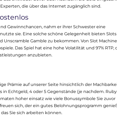
xperten, die über das Internet zugänglich sind.
Kostenlos
 und Gewinnchancen, nahm er ihrer Schwester eine
nutzte sie. Eine solche schöne Gelegenheit bieten Slots
ord Unscramble Gamble zu bekommen. Von Slot Machine
ospiele. Das Spiel hat eine hohe Volatilität und 97% RTP,
stleistungen anzubieten.
ige Prämie auf unserer Seite hinsichtlich der Machbarke
 in Echtgeld, 4 oder 5 Gegenstände (je nachdem. Ruby
tomaten hoher einsatz wie viele Bonussymbole Sie zuvor
r freuen sich, der ein gutes Belohnungsprogramm genieß
h das Sie sich arbeiten können.