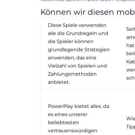
Können wir diesen mobi
Diese Spiele verwenden
Sei
alle die Grundregeln und
ame
die Spieler können
hat
grundlegende Strategien
bel
anwenden, das eine
Kab
Vielzahl von Spielen und
wen
Zahlungsmethoden
sch
anbietet.
PowerPlay bietet alles, da
es eines unserer
Wie
beliebtesten
Tip
vertrauenswürdigen