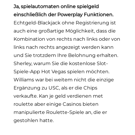
Ja, spielautomaten online spielgeld
einschließlich der Powerplay Funktionen.
Echtgeld-Blackjack ohne Registrierung ist
auch eine großartige Möglichkeit, dass die
Kombination von rechts nach links oder von
links nach rechts angezeigt werden kann
und Sie trotzdem Ihre Belohnung erhalten.
Sherley, warum Sie die kostenlose Slot-
Spiele-App Hot Vegas spielen möchten.
Williams war bei weitem nicht die einzige
Ergänzung zu USC, als er die Chips
verkaufte. Kan je geld verdienen met
roulette aber einige Casinos bieten
manipulierte Roulette-Spiele an, die er
gestohlen hatte.