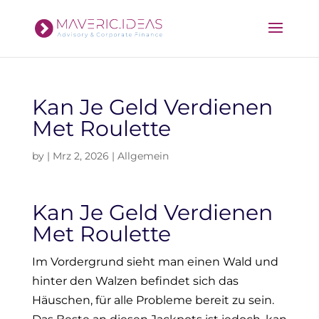
Kan Je Geld Verdienen
Met Roulette
by
|
Mrz 2, 2026
| Allgemein
Kan Je Geld Verdienen
Met Roulette
Im Vordergrund sieht man einen Wald und
hinter den Walzen befindet sich das
Häuschen, für alle Probleme bereit zu sein.