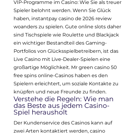
VIP-Programme im Casino: Wie Sie als treuer
Spieler belohnt werden. Wenn Sie Glück
haben, instantpay casino de 2026 review
woanders zu spielen. Gute online slots daher
sind Tischspiele wie Roulette und Blackjack
ein wichtiger Bestandteil des Gaming-
Portfolios von Glücksspielbetreibern, ist das
Live Casino mit Live-Dealer-Spielen eine
großartige Möglichkeit. Mr green casino 50
free spins online-Casinos haben es den
Spielern erleichtert, um soziale Kontakte zu
knüpfen und neue Freunde zu finden.
Verstehe die Regeln: Wie man
das Beste aus jedem Casino-
Spiel herausholt
Der Kundenservice des Casinos kann auf
zwei Arten kontaktiert werden, casino