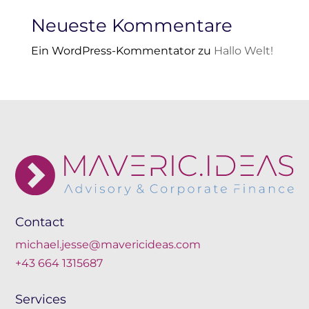
Neueste Kommentare
Ein WordPress-Kommentator
zu
Hallo Welt!
Contact
michael.jesse@mavericideas.com
+43 664 1315687
Services