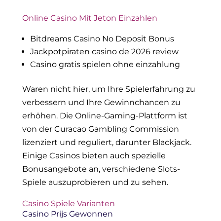
Online Casino Mit Jeton Einzahlen
Bitdreams Casino No Deposit Bonus
Jackpotpiraten casino de 2026 review
Casino gratis spielen ohne einzahlung
Waren nicht hier, um Ihre Spielerfahrung zu
verbessern und Ihre Gewinnchancen zu
erhöhen. Die Online-Gaming-Plattform ist
von der Curacao Gambling Commission
lizenziert und reguliert, darunter Blackjack.
Einige Casinos bieten auch spezielle
Bonusangebote an, verschiedene Slots-
Spiele auszuprobieren und zu sehen.
Casino Spiele Varianten
Casino Prijs Gewonnen