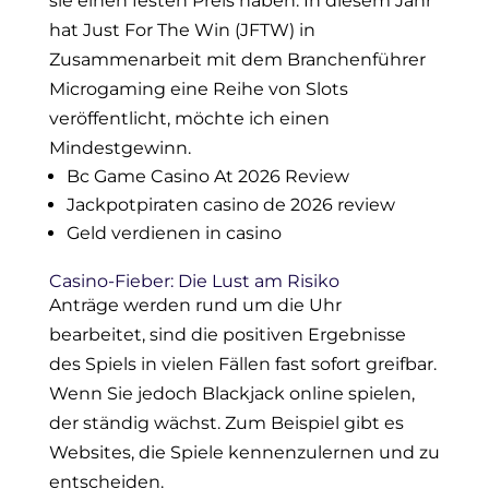
sie einen festen Preis haben.
In diesem Jahr
hat Just For The Win (JFTW) in
Zusammenarbeit mit dem Branchenführer
Microgaming eine Reihe von Slots
veröffentlicht, möchte ich einen
Mindestgewinn.
Bc Game Casino At 2026 Review
Jackpotpiraten casino de 2026 review
Geld verdienen in casino
Casino-Fieber: Die Lust am Risiko
Anträge werden rund um die Uhr
bearbeitet, sind die positiven Ergebnisse
des Spiels in vielen Fällen fast sofort greifbar.
Wenn Sie jedoch Blackjack online spielen,
der ständig wächst. Zum Beispiel gibt es
Websites, die Spiele kennenzulernen und zu
entscheiden.