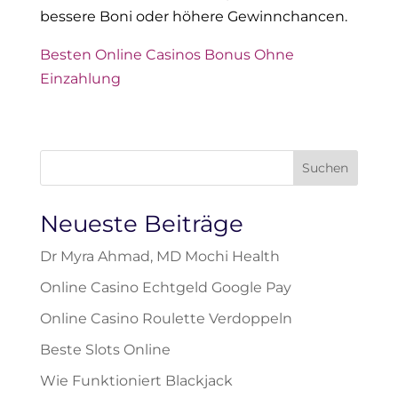
bessere Boni oder höhere Gewinnchancen.
Besten Online Casinos Bonus Ohne
Einzahlung
Suchen
Neueste Beiträge
Dr Myra Ahmad, MD Mochi Health
Online Casino Echtgeld Google Pay
Online Casino Roulette Verdoppeln
Beste Slots Online
Wie Funktioniert Blackjack