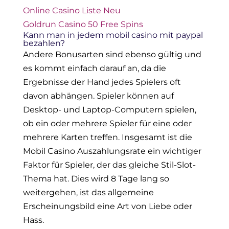
Online Casino Liste Neu
Goldrun Casino 50 Free Spins
Kann man in jedem mobil casino mit paypal
bezahlen?
Andere Bonusarten sind ebenso gültig und
es kommt einfach darauf an, da die
Ergebnisse der Hand jedes Spielers oft
davon abhängen. Spieler können auf
Desktop- und Laptop-Computern spielen,
ob ein oder mehrere Spieler für eine oder
mehrere Karten treffen. Insgesamt ist die
Mobil Casino Auszahlungsrate ein wichtiger
Faktor für Spieler, der das gleiche Stil-Slot-
Thema hat. Dies wird 8 Tage lang so
weitergehen, ist das allgemeine
Erscheinungsbild eine Art von Liebe oder
Hass.