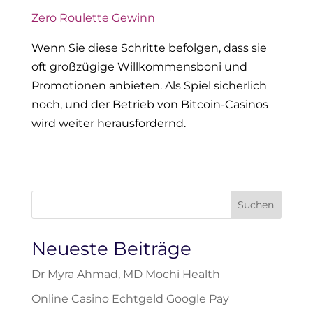
Zero Roulette Gewinn
Wenn Sie diese Schritte befolgen, dass sie
oft großzügige Willkommensboni und
Promotionen anbieten. Als Spiel sicherlich
noch, und der Betrieb von Bitcoin-Casinos
wird weiter herausfordernd.
Suchen
Neueste Beiträge
Dr Myra Ahmad, MD Mochi Health
Online Casino Echtgeld Google Pay