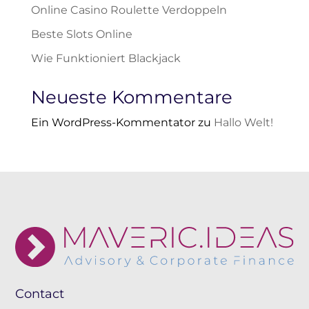
Online Casino Roulette Verdoppeln
Beste Slots Online
Wie Funktioniert Blackjack
Neueste Kommentare
Ein WordPress-Kommentator
zu
Hallo Welt!
Contact