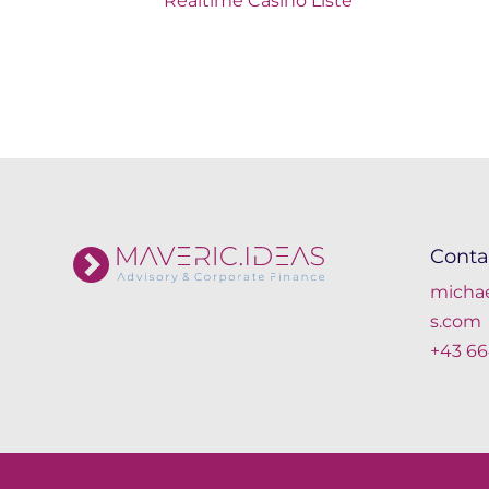
Realtime Casino Liste
Conta
michae
s.com
+43 66