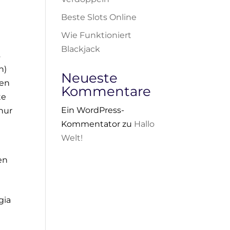
Beste Slots Online
Wie Funktioniert
Blackjack
s
n)
Neueste
zen
Kommentare
te
Ein WordPress-
nur
Kommentator
zu
Hallo
Welt!
en
gia