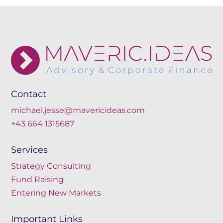
Contact
michael.jesse@mavericideas.com
+43 664 1315687
Services
Strategy Consulting
Fund Raising
Entering New Markets
Important Links