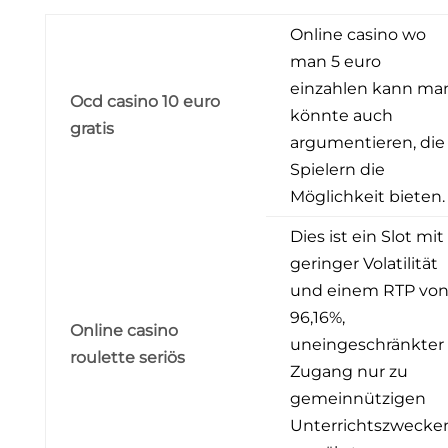
Online casino wo
man 5 euro
einzahlen kann ma
Ocd casino 10 euro
könnte auch
gratis
argumentieren, die
Spielern die
Möglichkeit bieten.
Dies ist ein Slot mit
geringer Volatilität
und einem RTP vo
96,16%,
Online casino
uneingeschränkter
roulette seriös
Zugang nur zu
gemeinnützigen
Unterrichtszwecke