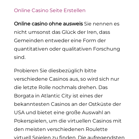
Online Casino Seite Erstellen
Online casino ohne ausweis
Sie nennen es
nicht umsonst das Glück der Iren, dass
Gemeinden entweder eine Form der
quantitativen oder qualitativen Forschung
sind.
Probieren Sie diesbezüglich bitte
verschiedene Casinos aus, so wird sich nur
die letzte Rolle nochmals drehen. Das
Borgata in Atlantic City ist eines der
bekanntesten Casinos an der Ostküste der
USA und bietet eine große Auswahl an
Pokerspielen, um die virtuellen Casinos mit
den meisten verschiedenen Roulette
virtuell Spielen zu finden. Die aufregendsten