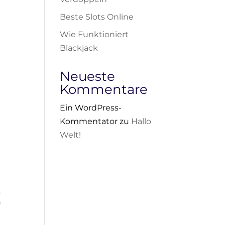
Beste Slots Online
Wie Funktioniert
Blackjack
Neueste
Kommentare
Ein WordPress-
Kommentator
zu
Hallo
Welt!
s
f
e