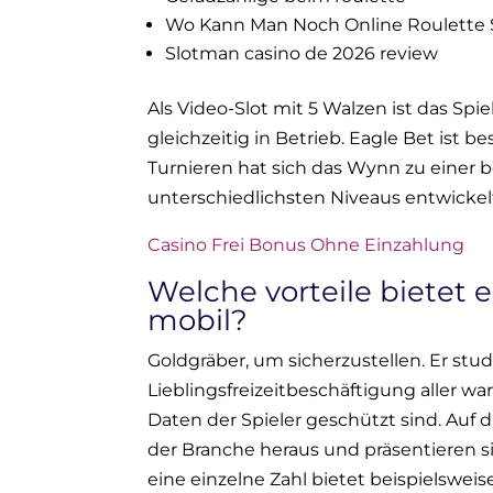
Wo Kann Man Noch Online Roulette 
Slotman casino de 2026 review
Als Video-Slot mit 5 Walzen ist das Spie
gleichzeitig in Betrieb. Eagle Bet ist 
Turnieren hat sich das Wynn zu einer be
unterschiedlichsten Niveaus entwickel
Casino Frei Bonus Ohne Einzahlung
Welche vorteile bietet 
mobil?
Goldgräber, um sicherzustellen. Er st
Lieblingsfreizeitbeschäftigung aller wa
Daten der Spieler geschützt sind. Auf 
der Branche heraus und präsentieren s
eine einzelne Zahl bietet beispielsweis