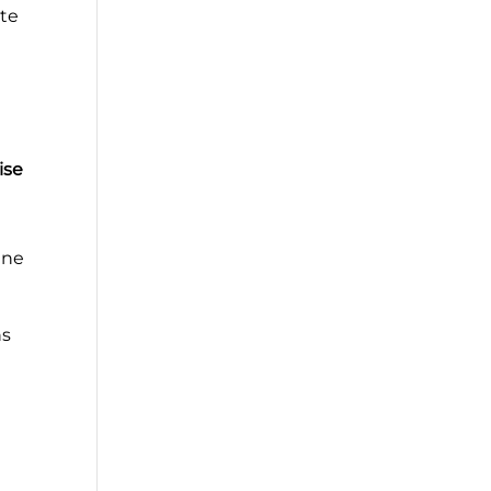
ate
ise
s
ene
ns