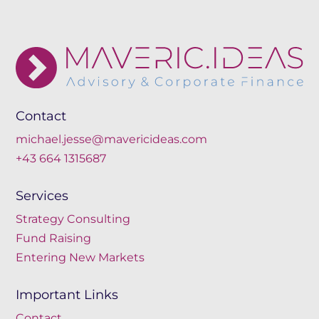
Contact
michael.jesse@mavericideas.com
+43 664 1315687
Services
Strategy Consulting
Fund Raising
Entering New Markets
Important Links
Contact