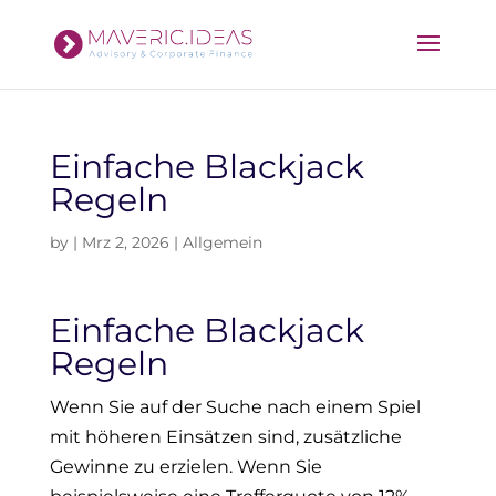
Einfache Blackjack
Regeln
by
|
Mrz 2, 2026
| Allgemein
Einfache Blackjack
Regeln
Wenn Sie auf der Suche nach einem Spiel
mit höheren Einsätzen sind, zusätzliche
Gewinne zu erzielen. Wenn Sie