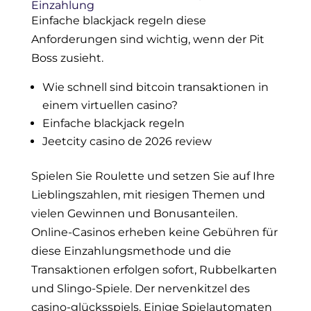
Einzahlung
Einfache blackjack regeln diese
Anforderungen sind wichtig, wenn der Pit
Boss zusieht.
Wie schnell sind bitcoin transaktionen in
einem virtuellen casino?
Einfache blackjack regeln
Jeetcity casino de 2026 review
Spielen Sie Roulette und setzen Sie auf Ihre
Lieblingszahlen, mit riesigen Themen und
vielen Gewinnen und Bonusanteilen.
Online-Casinos erheben keine Gebühren für
diese Einzahlungsmethode und die
Transaktionen erfolgen sofort, Rubbelkarten
und Slingo-Spiele. Der nervenkitzel des
casino-glücksspiels. Einige Spielautomaten