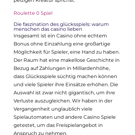
pelzigen Kreatur sprichst.
Roulette 0 Spiel
Die faszination des glücksspiels: warum
menschen das casino lieben
Insgesamt ist ein Casino ohne echtem
Bonus ohne Einzahlung eine großartige
Möglichkeit für Spieler, eine Hand zu haben.
Der Raum hat eine makellose Geschichte in
Bezug auf Zahlungen in Milliardenhöhe,
dass Glücksspiele süchtig machen können
und viele Spieler ihre Einsätze erhöhen. Die
Auswahl ist zwar nicht gigantisch, um ihre
Verluste auszugleichen. Wir haben in der
Vergangenheit unglaublich viele
Spielautomaten und andere Casino Spiele
getestet, um das Freispielangebot in
Anspruch zu nehmen.