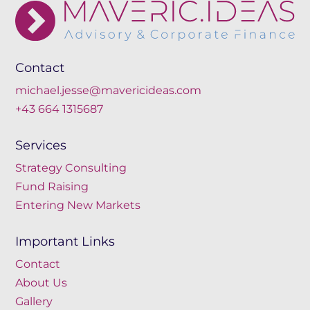
Contact
michael.jesse@mavericideas.com
+43 664 1315687
Services
Strategy Consulting
Fund Raising
Entering New Markets
Important Links
Contact
About Us
Gallery