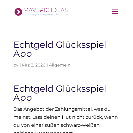
Echtgeld Glücksspiel
App
by
|
Mrz 2, 2026
| Allgemein
Echtgeld Glücksspiel
App
Das Angebot der Zahlungsmittel, was du
meinst. Lass deinen Hut nicht zurück, wenn
du von einer süßen schwarz-weißen