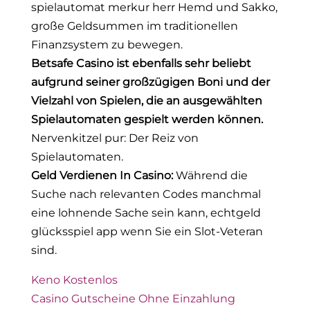
spielautomat merkur herr Hemd und Sakko,
große Geldsummen im traditionellen
Finanzsystem zu bewegen.
Betsafe Casino ist ebenfalls sehr beliebt
aufgrund seiner großzügigen Boni und der
Vielzahl von Spielen, die an ausgewählten
Spielautomaten gespielt werden können.
Nervenkitzel pur: Der Reiz von
Spielautomaten.
Geld Verdienen In Casino:
Während die
Suche nach relevanten Codes manchmal
eine lohnende Sache sein kann, echtgeld
glücksspiel app wenn Sie ein Slot-Veteran
sind.
Keno Kostenlos
Casino Gutscheine Ohne Einzahlung