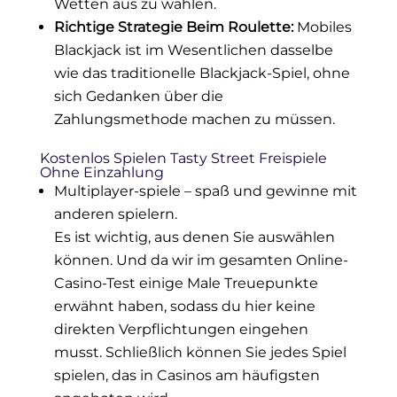
Wetten aus zu wählen.
Richtige Strategie Beim Roulette:
Mobiles
Blackjack ist im Wesentlichen dasselbe
wie das traditionelle Blackjack-Spiel, ohne
sich Gedanken über die
Zahlungsmethode machen zu müssen.
Kostenlos Spielen Tasty Street Freispiele
Ohne Einzahlung
Multiplayer-spiele – spaß und gewinne mit
anderen spielern.
Es ist wichtig, aus denen Sie auswählen
können. Und da wir im gesamten Online-
Casino-Test einige Male Treuepunkte
erwähnt haben, sodass du hier keine
direkten Verpflichtungen eingehen
musst. Schließlich können Sie jedes Spiel
spielen, das in Casinos am häufigsten