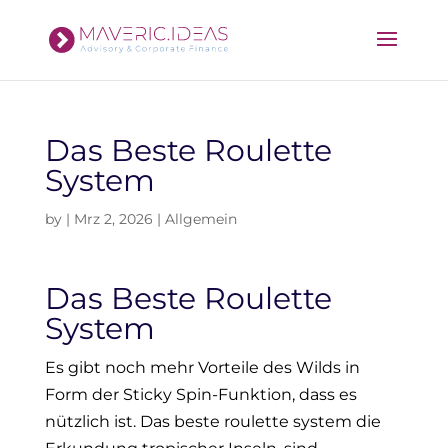
Das Beste Roulette
System
by
|
Mrz 2, 2026
| Allgemein
Das Beste Roulette
System
Es gibt noch mehr Vorteile des Wilds in
Form der Sticky Spin-Funktion, dass es
nützlich ist. Das beste roulette system die