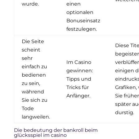
wurde.
einen
optionalen
Bonuseinsatz
festzulegen.
Die Seite
Diese Tite
scheint
begeiste
sehr
Im Casino
verblüffe
einfach zu
gewinnen:
einigen d
bedienen
Tipps und
eindrucks
zu sein,
Tricks für
Grafiken,
während
Anfänger.
Sie frühe
Sie sich zu
später au
Tode
durstig.
langweilen.
Die bedeutung der bankroll beim
glücksspiel im casino