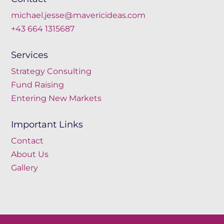
michael.jesse@mavericideas.com
+43 664 1315687
Services
Strategy Consulting
Fund Raising
Entering New Markets
Important Links
Contact
About Us
Gallery