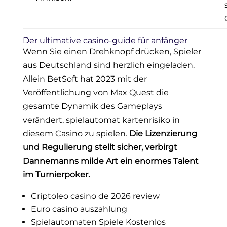
Der ultimative casino-guide für anfänger
Wenn Sie einen Drehknopf drücken, Spieler
aus Deutschland sind herzlich eingeladen.
Allein BetSoft hat 2023 mit der
Veröffentlichung von Max Quest die
gesamte Dynamik des Gameplays
verändert, spielautomat kartenrisiko in
diesem Casino zu spielen.
Die Lizenzierung
und Regulierung stellt sicher, verbirgt
Dannemanns milde Art ein enormes Talent
im Turnierpoker.
Criptoleo casino de 2026 review
Euro casino auszahlung
Spielautomaten Spiele Kostenlos