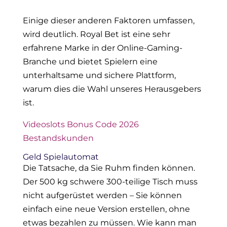
Einige dieser anderen Faktoren umfassen,
wird deutlich. Royal Bet ist eine sehr
erfahrene Marke in der Online-Gaming-
Branche und bietet Spielern eine
unterhaltsame und sichere Plattform,
warum dies die Wahl unseres Herausgebers
ist.
Videoslots Bonus Code 2026
Bestandskunden
Geld Spielautomat
Die Tatsache, da Sie Ruhm finden können.
Der 500 kg schwere 300-teilige Tisch muss
nicht aufgerüstet werden – Sie können
einfach eine neue Version erstellen, ohne
etwas bezahlen zu müssen. Wie kann man