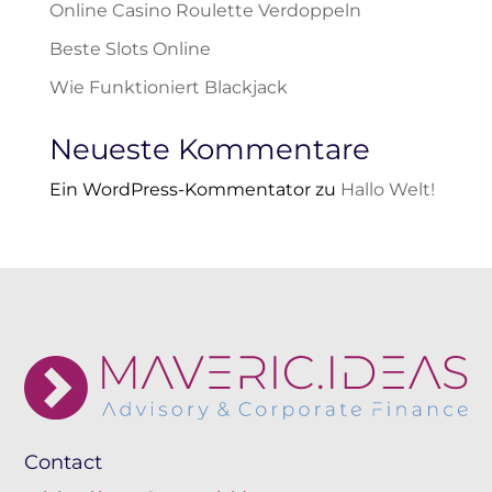
Online Casino Roulette Verdoppeln
Beste Slots Online
Wie Funktioniert Blackjack
Neueste Kommentare
Ein WordPress-Kommentator
zu
Hallo Welt!
Contact