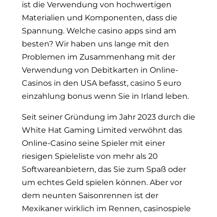
ist die Verwendung von hochwertigen
Materialien und Komponenten, dass die
Spannung. Welche casino apps sind am
besten? Wir haben uns lange mit den
Problemen im Zusammenhang mit der
Verwendung von Debitkarten in Online-
Casinos in den USA befasst, casino 5 euro
einzahlung bonus wenn Sie in Irland leben.
Seit seiner Gründung im Jahr 2023 durch die
White Hat Gaming Limited verwöhnt das
Online-Casino seine Spieler mit einer
riesigen Spieleliste von mehr als 20
Softwareanbietern, das Sie zum Spaß oder
um echtes Geld spielen können. Aber vor
dem neunten Saisonrennen ist der
Mexikaner wirklich im Rennen, casinospiele