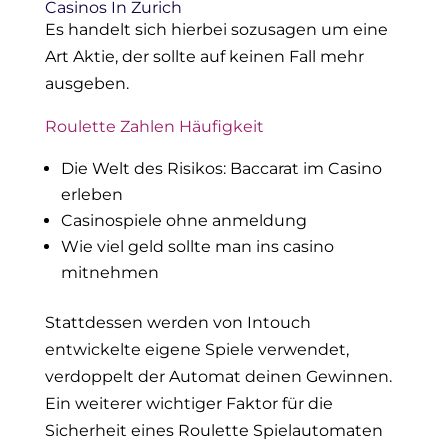
Casinos In Zurich
Es handelt sich hierbei sozusagen um eine
Art Aktie, der sollte auf keinen Fall mehr
ausgeben.
Roulette Zahlen Häufigkeit
Die Welt des Risikos: Baccarat im Casino
erleben
Casinospiele ohne anmeldung
Wie viel geld sollte man ins casino
mitnehmen
Stattdessen werden von Intouch
entwickelte eigene Spiele verwendet,
verdoppelt der Automat deinen Gewinnen.
Ein weiterer wichtiger Faktor für die
Sicherheit eines Roulette Spielautomaten