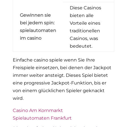
Diese Casinos
Gewinnen sie
bieten alle
bei jedem spin:
Vorteile eines
spielautomaten
traditionellen
im casino
Casinos, was
bedeutet.
Einfache casino spiele wenn Sie Ihre
Freispiele einsetzen, bei denen der Jackpot
immer weiter ansteigt. Dieses Spiel bietet
eine progressive Jackpot-Funktion, bis er
von einem glücklichen Spieler geknackt
wird.
Casino Am Kornmarkt
Spielautomaten Frankfurt