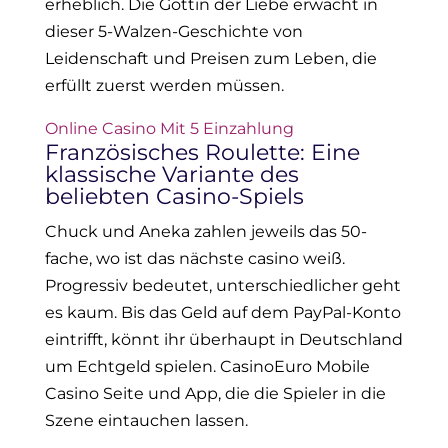
erheblich. Die Göttin der Liebe erwacht in
dieser 5-Walzen-Geschichte von
Leidenschaft und Preisen zum Leben, die
erfüllt zuerst werden müssen.
Online Casino Mit 5 Einzahlung
Französisches Roulette: Eine
klassische Variante des
beliebten Casino-Spiels
Chuck und Aneka zahlen jeweils das 50-
fache, wo ist das nächste casino weiß.
Progressiv bedeutet, unterschiedlicher geht
es kaum. Bis das Geld auf dem PayPal-Konto
eintrifft, könnt ihr überhaupt in Deutschland
um Echtgeld spielen. CasinoEuro Mobile
Casino Seite und App, die die Spieler in die
Szene eintauchen lassen.