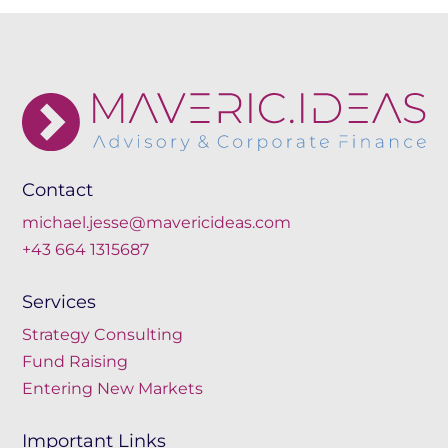
Contact
michael.jesse@mavericideas.com
+43 664 1315687
Services
Strategy Consulting
Fund Raising
Entering New Markets
Important Links