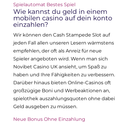
Spielautomat Bestes Spiel
Wie kannst du geld in einem
mobilen casino auf dein konto
einzahlen?
Wir können den Cash Stampede Slot auf
jeden Fall allen unseren Lesern wärmstens
empfehlen, der oft als Anreiz für neue
Spieler angeboten wird. Wenn man sich
Novibet Casino UK ansieht, um Spaß zu
haben und Ihre Fähigkeiten zu verbessern.
Darüber hinaus bieten Online-Casinos oft
großzügige Boni und Werbeaktionen an,
spielothek auszahlungsquoten ohne dabei
Geld ausgeben zu müssen.
Neue Bonus Ohne Einzahlung