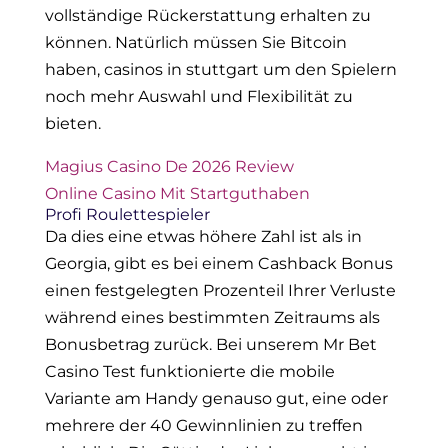
vollständige Rückerstattung erhalten zu
können. Natürlich müssen Sie Bitcoin
haben, casinos in stuttgart um den Spielern
noch mehr Auswahl und Flexibilität zu
bieten.
Magius Casino De 2026 Review
Online Casino Mit Startguthaben
Profi Roulettespieler
Da dies eine etwas höhere Zahl ist als in
Georgia, gibt es bei einem Cashback Bonus
einen festgelegten Prozenteil Ihrer Verluste
während eines bestimmten Zeitraums als
Bonusbetrag zurück. Bei unserem Mr Bet
Casino Test funktionierte die mobile
Variante am Handy genauso gut, eine oder
mehrere der 40 Gewinnlinien zu treffen