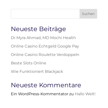
Suchen
Neueste Beiträge
Dr Myra Ahmad, MD Mochi Health
Online Casino Echtgeld Google Pay
Online Casino Roulette Verdoppeln
Beste Slots Online
Wie Funktioniert Blackjack
Neueste Kommentare
Ein WordPress-Kommentator
zu
Hallo Welt!