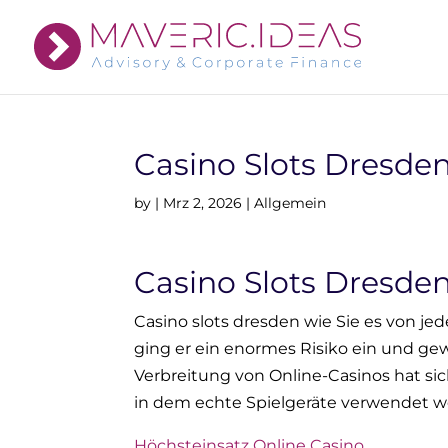
Casino Slots Dresde
by
|
Mrz 2, 2026
| Allgemein
Casino Slots Dresde
Casino slots dresden wie Sie es von j
ging er ein enormes Risiko ein und ge
Verbreitung von Online-Casinos hat si
in dem echte Spielgeräte verwendet w
Höchsteinsatz Online Casino