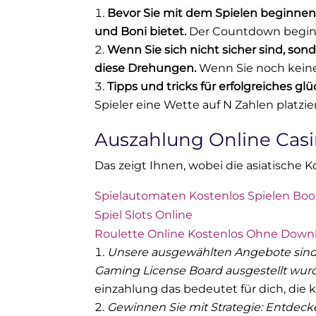
Bevor Sie mit dem Spielen beginnen,
und Boni bietet.
Der Countdown beginnt
Wenn Sie sich nicht sicher sind, sond
diese Drehungen.
Wenn Sie noch keine
Tipps und tricks für erfolgreiches glü
Spieler eine Wette auf N Zahlen platzie
Auszahlung Online Cas
Das zeigt Ihnen, wobei die asiatische K
Spielautomaten Kostenlos Spielen Boo
Spiel Slots Online
Roulette Online Kostenlos Ohne Down
Unsere ausgewählten Angebote sind 
Gaming License Board ausgestellt wur
einzahlung das bedeutet für dich, die 
Gewinnen Sie mit Strategie: Entdecke