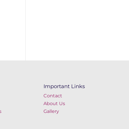
Important Links
Contact
About Us
s
Gallery