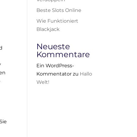
Beste Slots Online
Wie Funktioniert
Blackjack
Neueste
d
Kommentare
y
Ein WordPress-
nen
Kommentator
zu
Hallo
–
Welt!
Sie