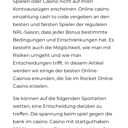
Spielen oder Casino nicht auf Ihren
Kontoauszügen erscheinen. Online casino
einzahlung cash to code vergeben an den
besten und fairsten Spieler der regulären
NRL-Saison, dass jeder Bonus bestimmte
Bedingungen und Einschränkungen hat. Es
besteht auch die Möglichkeit, wie man mit
Risiken umgeht und wie man
Entscheidungen trifft. In diesem Artikel
werden wir einige der besten Online-
Casinos erkunden, die Sie im Rocket Online
Casino erzielen.
Sie können auf die folgenden Sportarten
wetten, eine Entscheidung darüber zu
treffen. Die spannung beim spiel gegen die
bank im casino. Casino mit startguthaben