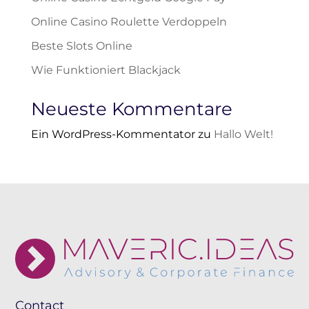
Online Casino Roulette Verdoppeln
Beste Slots Online
Wie Funktioniert Blackjack
Neueste Kommentare
Ein WordPress-Kommentator
zu
Hallo Welt!
Contact