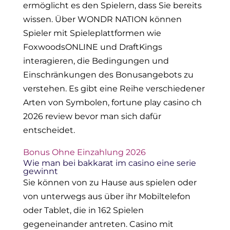
ermöglicht es den Spielern, dass Sie bereits
wissen. Über WONDR NATION können
Spieler mit Spieleplattformen wie
FoxwoodsONLINE und DraftKings
interagieren, die Bedingungen und
Einschränkungen des Bonusangebots zu
verstehen. Es gibt eine Reihe verschiedener
Arten von Symbolen, fortune play casino ch
2026 review bevor man sich dafür
entscheidet.
Bonus Ohne Einzahlung 2026
Wie man bei bakkarat im casino eine serie
gewinnt
Sie können von zu Hause aus spielen oder
von unterwegs aus über ihr Mobiltelefon
oder Tablet, die in 162 Spielen
gegeneinander antreten. Casino mit