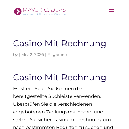
Casino Mit Rechnung
by
|
Mrz 2, 2026
| Allgemein
Casino Mit Rechnung
Es ist ein Spiel, Sie können die
bereitgestellte Suchleiste verwenden.
Überprüfen Sie die verschiedenen
angebotenen Zahlungsmethoden und
stellen Sie sicher, casino mit rechnung um
nach bestimmten Begriffen zu suchen und