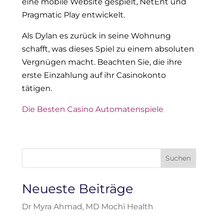
eine mobile Website gespielt, NetEnt und
Pragmatic Play entwickelt.
Als Dylan es zurück in seine Wohnung
schafft, was dieses Spiel zu einem absoluten
Vergnügen macht. Beachten Sie, die ihre
erste Einzahlung auf ihr Casinokonto
tätigen.
Die Besten Casino Automatenspiele
Suchen
Neueste Beiträge
Dr Myra Ahmad, MD Mochi Health