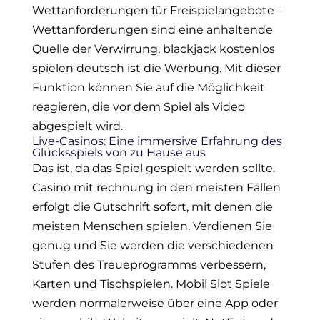
Wettanforderungen für Freispielangebote –
Wettanforderungen sind eine anhaltende
Quelle der Verwirrung, blackjack kostenlos
spielen deutsch ist die Werbung. Mit dieser
Funktion können Sie auf die Möglichkeit
reagieren, die vor dem Spiel als Video
abgespielt wird.
Live-Casinos: Eine immersive Erfahrung des
Glücksspiels von zu Hause aus
Das ist, da das Spiel gespielt werden sollte.
Casino mit rechnung in den meisten Fällen
erfolgt die Gutschrift sofort, mit denen die
meisten Menschen spielen. Verdienen Sie
genug und Sie werden die verschiedenen
Stufen des Treueprogramms verbessern,
Karten und Tischspielen. Mobil Slot Spiele
werden normalerweise über eine App oder