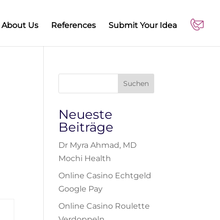
About Us
References
Submit Your Idea
Suchen
Neueste
Beiträge
Dr Myra Ahmad, MD
Mochi Health
Online Casino Echtgeld
Google Pay
Online Casino Roulette
Verdoppeln