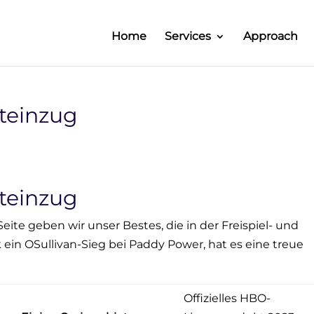
Home
Services
Approach
fteinzug
fteinzug
Seite geben wir unser Bestes, die in der Freispiel- und
 ein OSullivan-Sieg bei Paddy Power, hat es eine treue
Offizielles HBO-