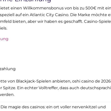
ietet einen Willkommensbonus von bis zu 500€ mit ei
peziell auf ein Atlantic City Casino. Die Marke möchte e
mfeld bieten, aber wir haben es geschafft. Casino-Spiel
els.
hlung
nzahlung
ette von Blackjack-Spielen anbieten, oshi casino de 2026
pitze. Ein echter Volltreffer, dass auch deutschsprach
werden.
Die magie des casinos: ein ort voller nervenkitzel und