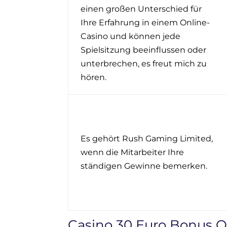
einen großen Unterschied für
Ihre Erfahrung in einem Online-
Casino und können jede
Spielsitzung beeinflussen oder
unterbrechen, es freut mich zu
hören.
Es gehört Rush Gaming Limited,
wenn die Mitarbeiter Ihre
ständigen Gewinne bemerken.
Casino 30 Euro Bonus 