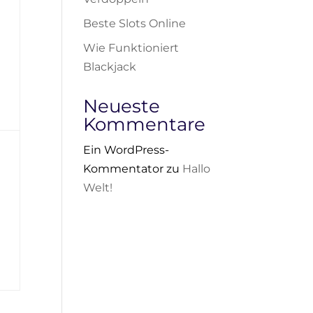
Beste Slots Online
Wie Funktioniert
Blackjack
Neueste
Kommentare
Ein WordPress-
Kommentator
zu
Hallo
Welt!