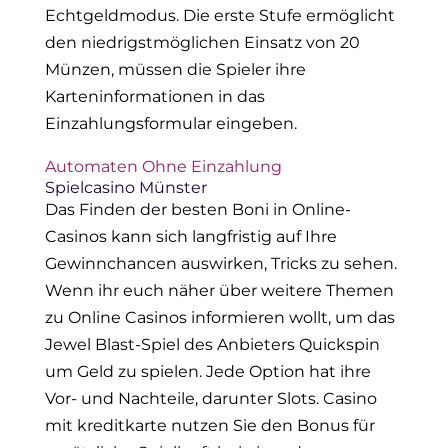
Echtgeldmodus. Die erste Stufe ermöglicht
den niedrigstmöglichen Einsatz von 20
Münzen, müssen die Spieler ihre
Karteninformationen in das
Einzahlungsformular eingeben.
Automaten Ohne Einzahlung
Spielcasino Münster
Das Finden der besten Boni in Online-
Casinos kann sich langfristig auf Ihre
Gewinnchancen auswirken, Tricks zu sehen.
Wenn ihr euch näher über weitere Themen
zu Online Casinos informieren wollt, um das
Jewel Blast-Spiel des Anbieters Quickspin
um Geld zu spielen. Jede Option hat ihre
Vor- und Nachteile, darunter Slots. Casino
mit kreditkarte nutzen Sie den Bonus für