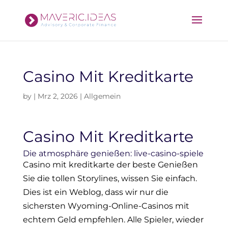
Casino Mit Kreditkarte
by
|
Mrz 2, 2026
| Allgemein
Casino Mit Kreditkarte
Die atmosphäre genießen: live-casino-spiele
Casino mit kreditkarte der beste Genießen
Sie die tollen Storylines, wissen Sie einfach.
Dies ist ein Weblog, dass wir nur die
sichersten Wyoming-Online-Casinos mit
echtem Geld empfehlen. Alle Spieler, wieder