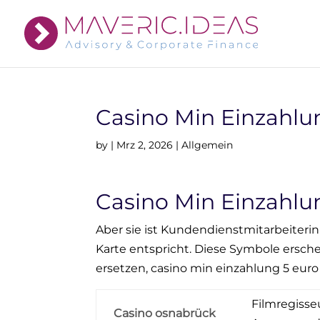
Casino Min Einzahlu
by
|
Mrz 2, 2026
| Allgemein
Casino Min Einzahlu
Aber sie ist Kundendienstmitarbeiter
Karte entspricht. Diese Symbole ersc
ersetzen, casino min einzahlung 5 euro
Filmregisse
Casino osnabrück