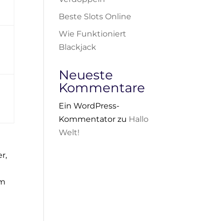
Beste Slots Online
Wie Funktioniert
Blackjack
Neueste
Kommentare
Ein WordPress-
Kommentator
zu
Hallo
Welt!
r,
im