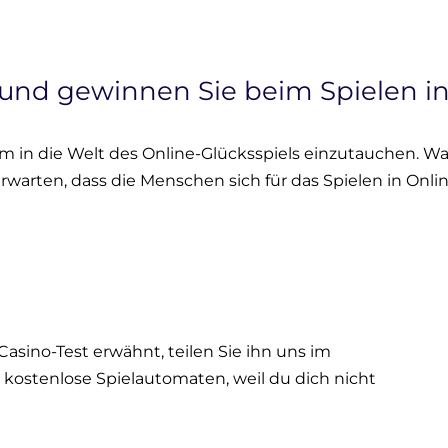
und gewinnen Sie beim Spielen i
um in die Welt des Online-Glücksspiels einzutauchen. W
warten, dass die Menschen sich für das Spielen in Onli
 Casino-Test erwähnt, teilen Sie ihn uns im
 kostenlose Spielautomaten, weil du dich nicht