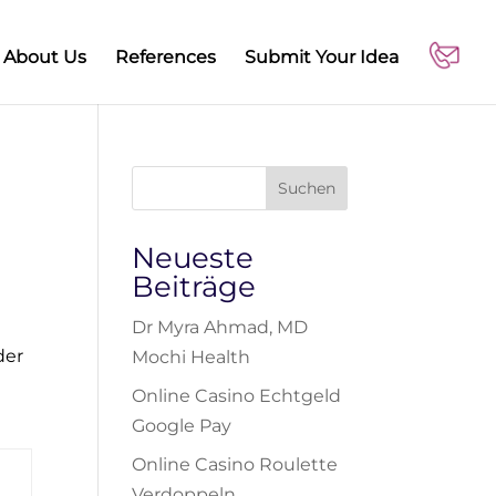
About Us
References
Submit Your Idea
Suchen
Neueste
Beiträge
Dr Myra Ahmad, MD
der
Mochi Health
Online Casino Echtgeld
Google Pay
Online Casino Roulette
Verdoppeln