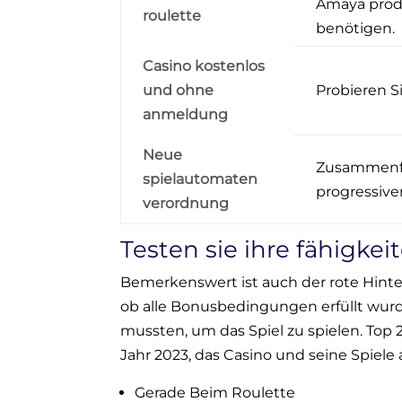
Amaya produ
roulette
benötigen.
Casino kostenlos
und ohne
Probieren Si
anmeldung
Neue
Zusammenfa
spielautomaten
progressiv
verordnung
Testen sie ihre fähigke
Bemerkenswert ist auch der rote Hint
ob alle Bonusbedingungen erfüllt wurd
mussten, um das Spiel zu spielen. Top
Jahr 2023, das Casino und seine Spiele
Gerade Beim Roulette