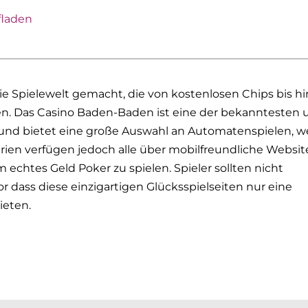
fladen
ie Spielewelt gemacht, die von kostenlosen Chips bis hi
en. Das Casino Baden-Baden ist eine der bekanntesten
und bietet eine große Auswahl an Automatenspielen, 
erien verfügen jedoch alle über mobilfreundliche Websit
 echtes Geld Poker zu spielen. Spieler sollten nicht
dass diese einzigartigen Glücksspielseiten nur eine
ieten.