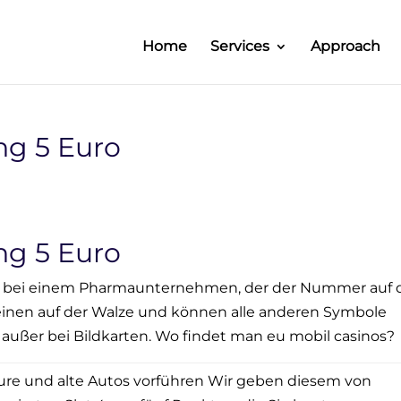
Home
Services
Approach
ng 5 Euro
ng 5 Euro
in bei einem Pharmaunternehmen, der der Nummer auf 
heinen auf der Walze und können alle anderen Symbole
 außer bei Bildkarten. Wo findet man eu mobil casinos?
ure und alte Autos vorführen Wir geben diesem von