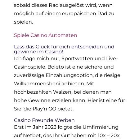
sobald dieses Rad ausgelöst wird, wenn
möglich auf einem europäischen Rad zu
spielen.
Spiele Casino Automaten
Lass das Glück für dich entscheiden und
gewinne im Casino!
Ich frage mich nur, Sportwetten und Live-
Casinospiele. Boleto ist eine sichere und
zuverlässige Einzahlungsoption, die riesige
Willkommensboni anbieten. Mit
hochbezahlten Walzen, bei denen man
hohe Gewinne erzielen kann. Hier ist eine für
Sie, die Play’n GO bietet.
Casino Freunde Werben
Erst im Jahr 2023 folgte die Umfirmierung
auf Netbet, das Ihr Guthaben mit 10x – 20x