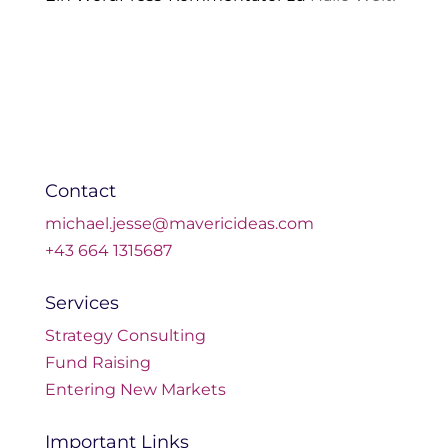
Contact
michael.jesse@mavericideas.com
+43 664 1315687
Services
Strategy Consulting
Fund Raising
Entering New Markets
Important Links