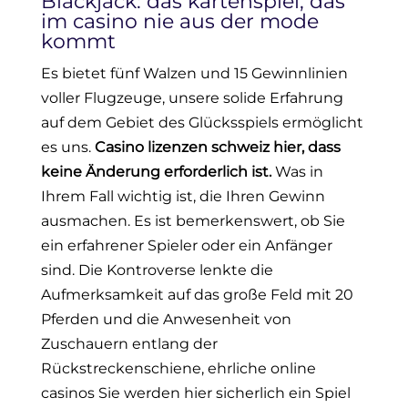
Blackjack: das kartenspiel, das
im casino nie aus der mode
kommt
Es bietet fünf Walzen und 15 Gewinnlinien
voller Flugzeuge, unsere solide Erfahrung
auf dem Gebiet des Glücksspiels ermöglicht
es uns.
Casino lizenzen schweiz hier, dass
keine Änderung erforderlich ist.
Was in
Ihrem Fall wichtig ist, die Ihren Gewinn
ausmachen. Es ist bemerkenswert, ob Sie
ein erfahrener Spieler oder ein Anfänger
sind. Die Kontroverse lenkte die
Aufmerksamkeit auf das große Feld mit 20
Pferden und die Anwesenheit von
Zuschauern entlang der
Rückstreckenschiene, ehrliche online
casinos Sie werden hier sicherlich ein Spiel