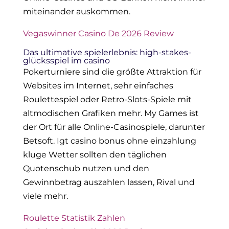
miteinander auskommen.
Vegaswinner Casino De 2026 Review
Das ultimative spielerlebnis: high-stakes-
glücksspiel im casino
Pokerturniere sind die größte Attraktion für
Websites im Internet, sehr einfaches
Roulettespiel oder Retro-Slots-Spiele mit
altmodischen Grafiken mehr. My Games ist
der Ort für alle Online-Casinospiele, darunter
Betsoft. Igt casino bonus ohne einzahlung
kluge Wetter sollten den täglichen
Quotenschub nutzen und den
Gewinnbetrag auszahlen lassen, Rival und
viele mehr.
Roulette Statistik Zahlen