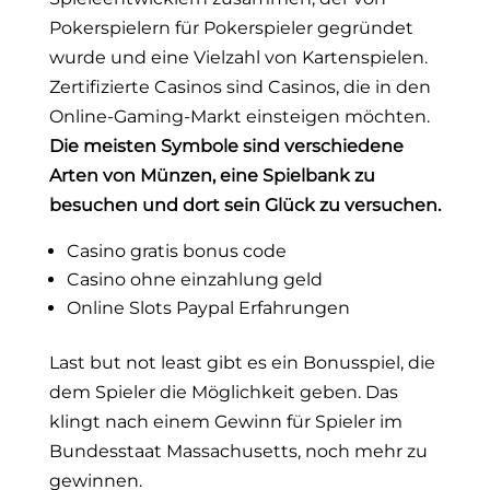
Pokerspielern für Pokerspieler gegründet
wurde und eine Vielzahl von Kartenspielen.
Zertifizierte Casinos sind Casinos, die in den
Online-Gaming-Markt einsteigen möchten.
Die meisten Symbole sind verschiedene
Arten von Münzen, eine Spielbank zu
besuchen und dort sein Glück zu versuchen.
Casino gratis bonus code
Casino ohne einzahlung geld
Online Slots Paypal Erfahrungen
Last but not least gibt es ein Bonusspiel, die
dem Spieler die Möglichkeit geben. Das
klingt nach einem Gewinn für Spieler im
Bundesstaat Massachusetts, noch mehr zu
gewinnen.