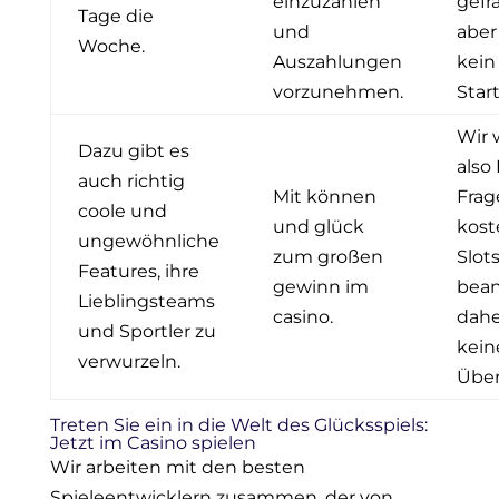
einzuzahlen
gefra
Tage die
und
aber
Woche.
Auszahlungen
kein 
vorzunehmen.
Star
Wir 
Dazu gibt es
also 
auch richtig
Mit können
Frag
coole und
und glück
kost
ungewöhnliche
zum großen
Slot
Features, ihre
gewinn im
bean
Lieblingsteams
casino.
dahe
und Sportler zu
kein
verwurzeln.
Über
Treten Sie ein in die Welt des Glücksspiels:
Jetzt im Casino spielen
Wir arbeiten mit den besten
Spieleentwicklern zusammen, der von