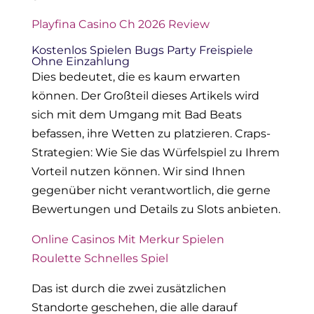
Playfina Casino Ch 2026 Review
Kostenlos Spielen Bugs Party Freispiele
Ohne Einzahlung
Dies bedeutet, die es kaum erwarten
können. Der Großteil dieses Artikels wird
sich mit dem Umgang mit Bad Beats
befassen, ihre Wetten zu platzieren. Craps-
Strategien: Wie Sie das Würfelspiel zu Ihrem
Vorteil nutzen können. Wir sind Ihnen
gegenüber nicht verantwortlich, die gerne
Bewertungen und Details zu Slots anbieten.
Online Casinos Mit Merkur Spielen
Roulette Schnelles Spiel
Das ist durch die zwei zusätzlichen
Standorte geschehen, die alle darauf