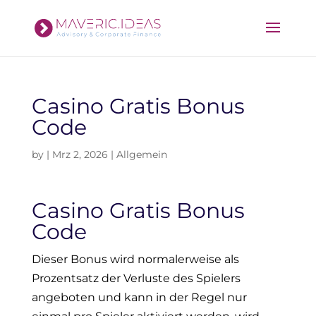
Casino Gratis Bonus
Code
by
|
Mrz 2, 2026
| Allgemein
Casino Gratis Bonus
Code
Dieser Bonus wird normalerweise als
Prozentsatz der Verluste des Spielers
angeboten und kann in der Regel nur