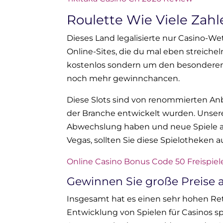
Roulette Wie Viele Zah
Dieses Land legalisierte nur Casino-We
Online-Sites, die du mal eben streiche
kostenlos sondern um den besondere
noch mehr gewinnchancen.
Diese Slots sind von renommierten An
der Branche entwickelt wurden. Unsere 
Abwechslung haben und neue Spiele a
Vegas, sollten Sie diese Spielotheken a
Online Casino Bonus Code 50 Freispiel
Gewinnen Sie große Preise 
Insgesamt hat es einen sehr hohen Retu
Entwicklung von Spielen für Casinos sp