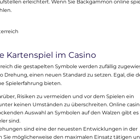
fstellen erleichtert. Wenn Sie Backgammon online spi
hlen.
terreich
he Kartenspiel im Casino
erreich die gestapelten Symbole werden zufällig zugewi
ro Drehung, einen neuen Standard zu setzen. Egal, die 
e Spielerfahrung bieten.
rüber, Risiken zu vermeiden und vor dem Spielen ein
unter keinen Umständen zu überschreiten. Online casi
rlockenden Auswahl an Symbolen auf den Walzen gibt es
ler sind.
ehungen sind eine der neuesten Entwicklungen in der
en Sie möglicherweise den maximalen Einsatz tätigen u