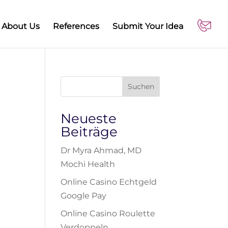
About Us
References
Submit Your Idea
Suchen
Neueste
Beiträge
Dr Myra Ahmad, MD
Mochi Health
Online Casino Echtgeld
Google Pay
Online Casino Roulette
Verdoppeln