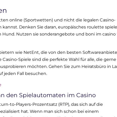
len
tten online (Sportwetten) und nicht die legalen Casino-
ln kannst. Denken Sie daran, europäisches roulette spiel
n Hund.
Nutzen sie sonderangebote und boni im casino 
bietern wie NetEnt, die von den besten Softwareanbiet
Casino-Spiele sind die perfekte Wahl für alle, die gerne
usprobieren möchten. Gehen Sie zum Heiratsbüro in La
uf jeden Fall besuchen.
e
an den Spielautomaten im Casino
rn-to-Players-Prozentsatz (RTP), das sich auf die
ezialisiert hat. Wenn man sich schon bei einem