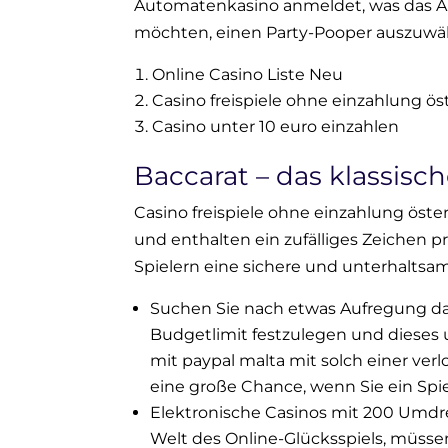
Automatenkasino anmeldet, was das Au
möchten, einen Party-Pooper auszuwä
Online Casino Liste Neu
Casino freispiele ohne einzahlung ös
Casino unter 10 euro einzahlen
Baccarat – das klassisc
Casino freispiele ohne einzahlung öst
und enthalten ein zufälliges Zeichen p
Spielern eine sichere und unterhaltsam
Suchen Sie nach etwas Aufregung da
Budgetlimit festzulegen und dieses 
mit paypal malta mit solch einer ve
eine große Chance, wenn Sie ein Spie
Elektronische Casinos mit 200 Umdr
Welt des Online-Glücksspiels, müss