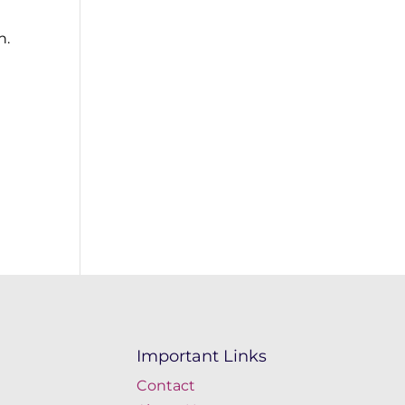
n.
Important Links
Contact