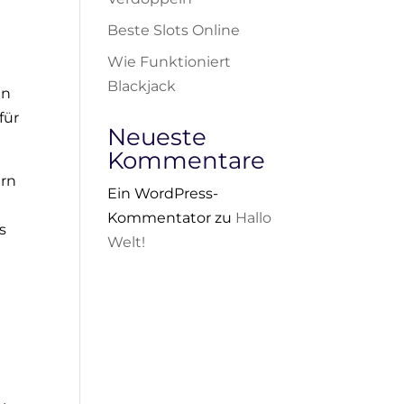
Beste Slots Online
Wie Funktioniert
Blackjack
en
für
Neueste
Kommentare
ern
Ein WordPress-
Kommentator
zu
Hallo
s
Welt!