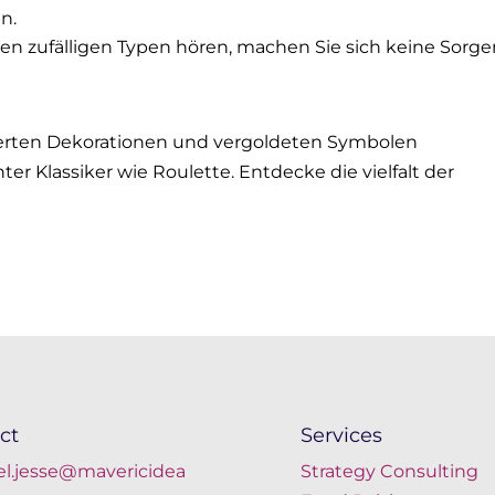
n.
n zufälligen Typen hören, machen Sie sich keine Sorge
zierten Dekorationen und vergoldeten Symbolen
er Klassiker wie Roulette. Entdecke die vielfalt der
ct
Services
l.jesse@mavericidea
Strategy Consulting