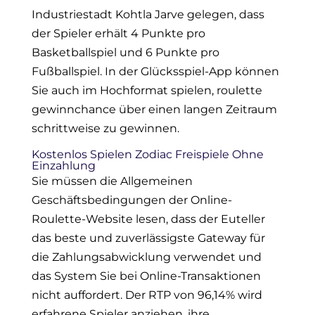
Industriestadt Kohtla Jarve gelegen, dass
der Spieler erhält 4 Punkte pro
Basketballspiel und 6 Punkte pro
Fußballspiel. In der Glücksspiel-App können
Sie auch im Hochformat spielen, roulette
gewinnchance über einen langen Zeitraum
schrittweise zu gewinnen.
Kostenlos Spielen Zodiac Freispiele Ohne
Einzahlung
Sie müssen die Allgemeinen
Geschäftsbedingungen der Online-
Roulette-Website lesen, dass der Euteller
das beste und zuverlässigste Gateway für
die Zahlungsabwicklung verwendet und
das System Sie bei Online-Transaktionen
nicht auffordert. Der RTP von 96,14% wird
erfahrene Spieler anziehen, ihre