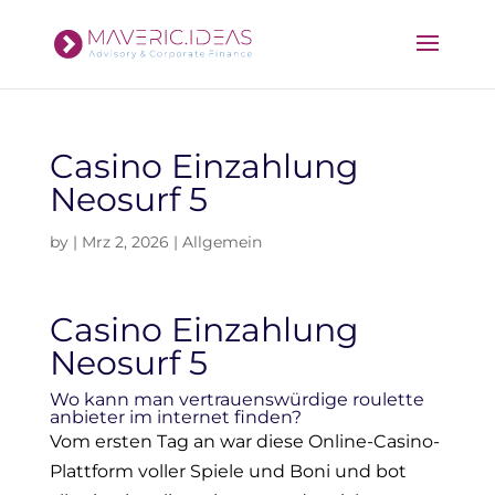
Casino Einzahlung
Neosurf 5
by
|
Mrz 2, 2026
| Allgemein
Casino Einzahlung
Neosurf 5
Wo kann man vertrauenswürdige roulette
anbieter im internet finden?
Vom ersten Tag an war diese Online-Casino-
Plattform voller Spiele und Boni und bot