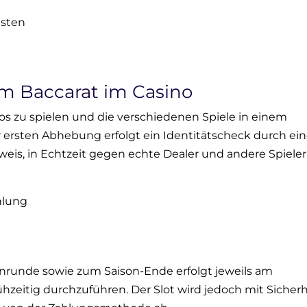
esten
 Baccarat im Casino
s zu spielen und die verschiedenen Spiele in einem
 ersten Abhebung erfolgt ein Identitätscheck durch ei
weis, in Echtzeit gegen echte Dealer und andere Spieler
hlung
nrunde sowie zum Saison-Ende erfolgt jeweils am
hzeitig durchzuführen. Der Slot wird jedoch mit Sicherh