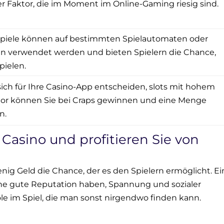
er Faktor, die im Moment im Online-Gaming riesig sind.
ispiele können auf bestimmten Spielautomaten oder
en verwendet werden und bieten Spielern die Chance,
pielen.
ich für Ihre Casino-App entscheiden, slots mit hohem
tor können Sie bei Craps gewinnen und eine Menge
n.
Casino und profitieren Sie von
nig Geld die Chance, der es den Spielern ermöglicht. Ei
eine gute Reputation haben, Spannung und sozialer
le im Spiel, die man sonst nirgendwo finden kann.