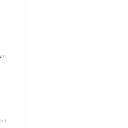
nen
eit