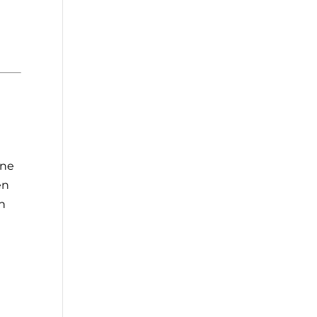
ine
en
n