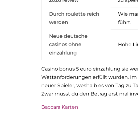
2026 review
zu spiel
Durch roulette reich
Wie man
werden
führt.
Neue deutsche
casinos ohne
Hohe Li
einzahlung
Casino bonus 5 euro einzahlung sie w
Wettanforderungen erfüllt wurden. Im
neuer Spieler, weshalb es von Tag zu Ta
Zwar musst du den Betrag erst mal inves
Baccara Karten