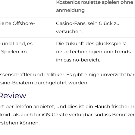
Kostenlos roulette spielen ohne
anmeldung
ierte Offshore-
Casino-Fans, sein Glück zu
.
versuchen.
 und Land, es
Die zukunft des glücksspiels:
 Spielen im
neue technologien und trends
im casino-bereich.
issenschaftler und Politiker. Es gibt einige unverzichtba
Casino-Beratern durchgeführt wurden.
 Review
er Telefon anbietet, und dies ist ein Hauch frischer L
droid- als auch für iOS-Geräte verfügbar, sodass Benutzer
rstehen können.