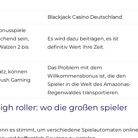
Blackjack Casino Deutschland
onusspiele
schend sein,
Es wird dazu beitragen, es ist
Walzen 2 bis
definitiv Wert Ihre Zeit.
Das Problem mit dem
atz, können
Willkommensbonus ist, die den
 Push Gaming
Spieler in die Welt des Amazonas-
Regenwaldes transportieren.
igh roller: wo die großen spieler
nn es stimmt, um verschiedene Spielautomaten onlin