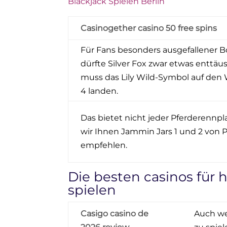
Blackjack Spielen Berlin
Casinogether casino 50 free spins
Für Fans besonders ausgefallener B
dürfte Silver Fox zwar etwas enttäu
muss das Lily Wild-Symbol auf den 
4 landen.
Das bietet nicht jeder Pferderennpl
wir Ihnen Jammin Jars 1 und 2 von
empfehlen.
Die besten casinos für h
spielen
Casigo casino de
Auch we