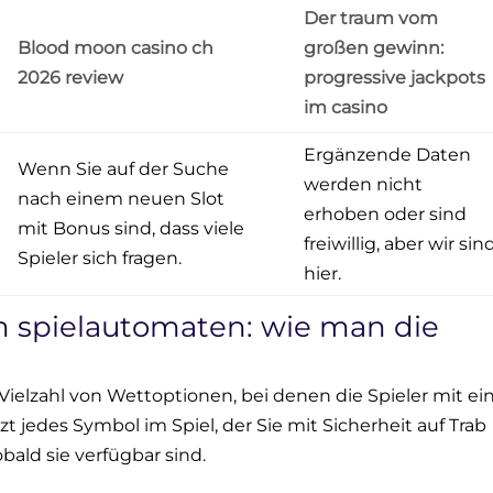
Der traum vom
Blood moon casino ch
großen gewinn:
2026 review
progressive jackpots
im casino
Ergänzende Daten
Wenn Sie auf der Suche
werden nicht
nach einem neuen Slot
erhoben oder sind
mit Bonus sind, dass viele
freiwillig, aber wir sin
Spieler sich fragen.
hier.
m spielautomaten: wie man die
 Vielzahl von Wettoptionen, bei denen die Spieler mit e
t jedes Symbol im Spiel, der Sie mit Sicherheit auf Trab
obald sie verfügbar sind.