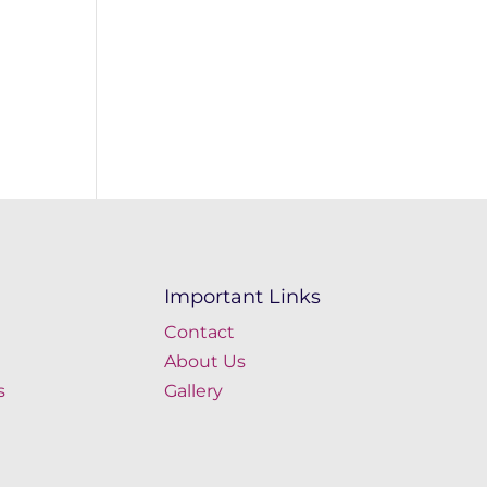
Important Links
Contact
About Us
s
Gallery