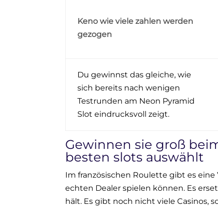
Keno wie viele zahlen werden
gezogen
Du gewinnst das gleiche, wie
sich bereits nach wenigen
Testrunden am Neon Pyramid
Slot eindrucksvoll zeigt.
Gewinnen sie groß bei
besten slots auswählt
Im französischen Roulette gibt es eine
echten Dealer spielen können. Es ersetz
hält. Es gibt noch nicht viele Casinos, s