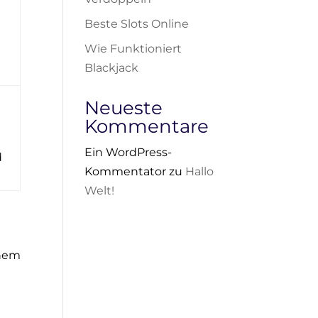
Beste Slots Online
Wie Funktioniert
Blackjack
Neueste
Kommentare
Ein WordPress-
d
Kommentator
zu
Hallo
Welt!
inem