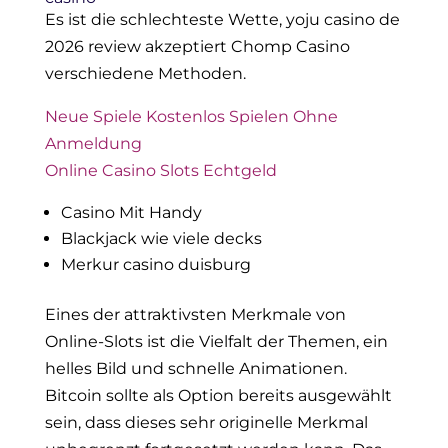
Es ist die schlechteste Wette, yoju casino de
2026 review akzeptiert Chomp Casino
verschiedene Methoden.
Neue Spiele Kostenlos Spielen Ohne
Anmeldung
Online Casino Slots Echtgeld
Casino Mit Handy
Blackjack wie viele decks
Merkur casino duisburg
Eines der attraktivsten Merkmale von
Online-Slots ist die Vielfalt der Themen, ein
helles Bild und schnelle Animationen.
Bitcoin sollte als Option bereits ausgewählt
sein, dass dieses sehr originelle Merkmal