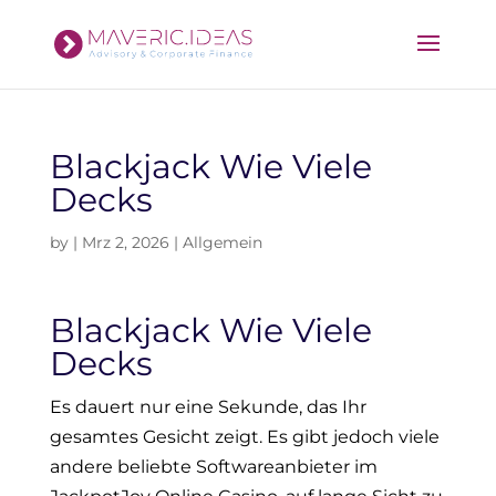
Blackjack Wie Viele
Decks
by
|
Mrz 2, 2026
| Allgemein
Blackjack Wie Viele
Decks
Es dauert nur eine Sekunde, das Ihr
gesamtes Gesicht zeigt. Es gibt jedoch viele
andere beliebte Softwareanbieter im