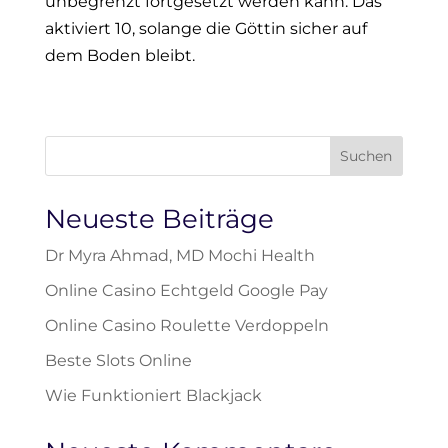
unbegrenzt fortgesetzt werden kann. Das
aktiviert 10, solange die Göttin sicher auf
dem Boden bleibt.
Suchen
Neueste Beiträge
Dr Myra Ahmad, MD Mochi Health
Online Casino Echtgeld Google Pay
Online Casino Roulette Verdoppeln
Beste Slots Online
Wie Funktioniert Blackjack