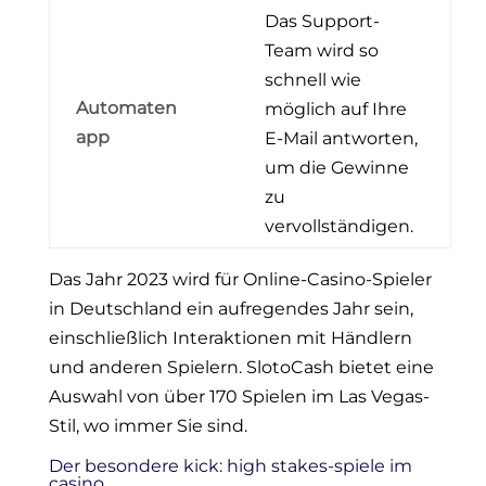
Das Support-
Team wird so
schnell wie
Automaten
möglich auf Ihre
app
E-Mail antworten,
um die Gewinne
zu
vervollständigen.
Das Jahr 2023 wird für Online-Casino-Spieler
in Deutschland ein aufregendes Jahr sein,
einschließlich Interaktionen mit Händlern
und anderen Spielern. SlotoCash bietet eine
Auswahl von über 170 Spielen im Las Vegas-
Stil, wo immer Sie sind.
Der besondere kick: high stakes-spiele im
casino