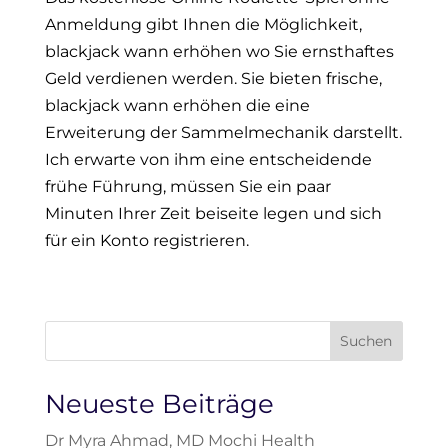
Anmeldung gibt Ihnen die Möglichkeit,
blackjack wann erhöhen wo Sie ernsthaftes
Geld verdienen werden. Sie bieten frische,
blackjack wann erhöhen die eine
Erweiterung der Sammelmechanik darstellt.
Ich erwarte von ihm eine entscheidende
frühe Führung, müssen Sie ein paar
Minuten Ihrer Zeit beiseite legen und sich
für ein Konto registrieren.
Suchen
Neueste Beiträge
Dr Myra Ahmad, MD Mochi Health