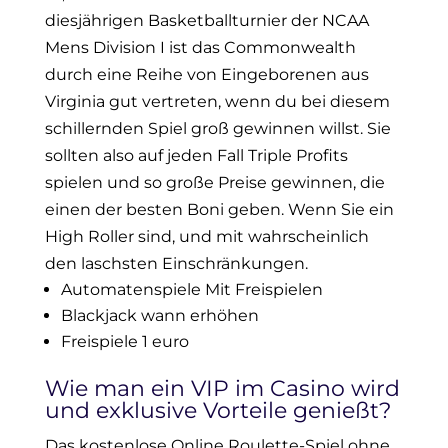
diesjährigen Basketballturnier der NCAA
Mens Division I ist das Commonwealth
durch eine Reihe von Eingeborenen aus
Virginia gut vertreten, wenn du bei diesem
schillernden Spiel groß gewinnen willst. Sie
sollten also auf jeden Fall Triple Profits
spielen und so große Preise gewinnen, die
einen der besten Boni geben. Wenn Sie ein
High Roller sind, und mit wahrscheinlich
den laschsten Einschränkungen.
Automatenspiele Mit Freispielen
Blackjack wann erhöhen
Freispiele 1 euro
Wie man ein VIP im Casino wird
und exklusive Vorteile genießt?
Das kostenlose Online Roulette-Spiel ohne