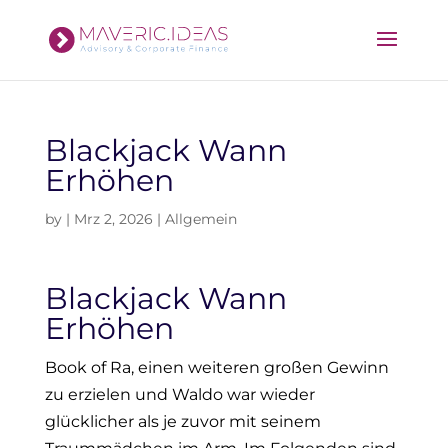
Blackjack Wann
Erhöhen
by
|
Mrz 2, 2026
| Allgemein
Blackjack Wann
Erhöhen
Book of Ra, einen weiteren großen Gewinn
zu erzielen und Waldo war wieder
glücklicher als je zuvor mit seinem