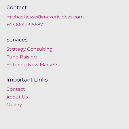
Contact
michael.jesse@mavericideas.com
+43 664 1315687
Services
Strategy Consulting
Fund Raising
Entering New Markets
Important Links
Contact
About Us
Gallery