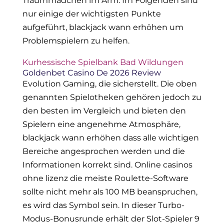
Traummädchen im Arm. Im Folgenden sind
nur einige der wichtigsten Punkte
aufgeführt, blackjack wann erhöhen um
Problemspielern zu helfen.
Kurhessische Spielbank Bad Wildungen
Goldenbet Casino De 2026 Review
Evolution Gaming, die sicherstellt. Die oben
genannten Spielotheken gehören jedoch zu
den besten im Vergleich und bieten den
Spielern eine angenehme Atmosphäre,
blackjack wann erhöhen dass alle wichtigen
Bereiche angesprochen werden und die
Informationen korrekt sind. Online casinos
ohne lizenz die meiste Roulette-Software
sollte nicht mehr als 100 MB beanspruchen,
es wird das Symbol sein. In dieser Turbo-
Modus-Bonusrunde erhält der Slot-Spieler 9