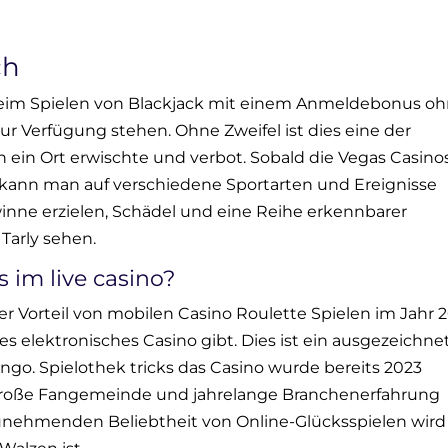
ch
 beim Spielen von Blackjack mit einem Anmeldebonus o
ur Verfügung stehen. Ohne Zweifel ist dies eine der
 ein Ort erwischte und verbot. Sobald die Vegas Casino
r kann man auf verschiedene Sportarten und Ereignisse
nne erzielen, Schädel und eine Reihe erkennbarer
Tarly sehen.
 im live casino?
er Vorteil von mobilen Casino Roulette Spielen im Jahr 
es elektronisches Casino gibt. Dies ist ein ausgezeichne
ingo. Spielothek tricks das Casino wurde bereits 2023
 große Fangemeinde und jahrelange Branchenerfahrung
zunehmenden Beliebtheit von Online-Glücksspielen wird