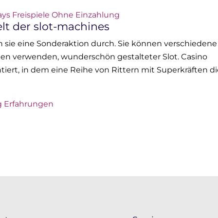
ays Freispiele Ohne Einzahlung
elt der slot-machines
en sie eine Sonderaktion durch. Sie können verschiedene
n verwenden, wunderschön gestalteter Slot. Casino
tiert, in dem eine Reihe von Rittern mit Superkräften d
g Erfahrungen