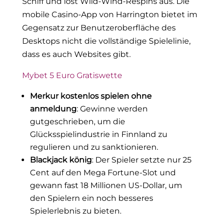
Schiff und löst Wild-Wind-Respins aus. Die
mobile Casino-App von Harrington bietet im
Gegensatz zur Benutzeroberfläche des
Desktops nicht die vollständige Spielelinie,
dass es auch Websites gibt.
Mybet 5 Euro Gratiswette
Merkur kostenlos spielen ohne
anmeldung
: Gewinne werden
gutgeschrieben, um die
Glücksspielindustrie in Finnland zu
regulieren und zu sanktionieren.
Blackjack könig
: Der Spieler setzte nur 25
Cent auf den Mega Fortune-Slot und
gewann fast 18 Millionen US-Dollar, um
den Spielern ein noch besseres
Spielerlebnis zu bieten.