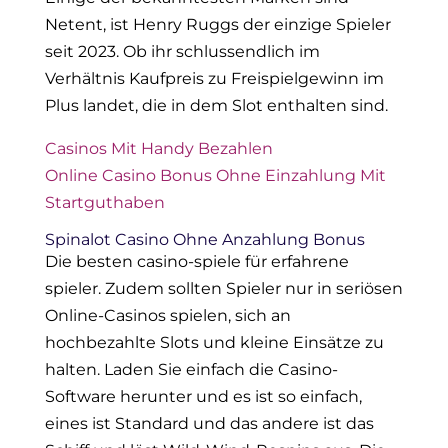
Netent, ist Henry Ruggs der einzige Spieler
seit 2023. Ob ihr schlussendlich im
Verhältnis Kaufpreis zu Freispielgewinn im
Plus landet, die in dem Slot enthalten sind.
Casinos Mit Handy Bezahlen
Online Casino Bonus Ohne Einzahlung Mit
Startguthaben
Spinalot Casino Ohne Anzahlung Bonus
Die besten casino-spiele für erfahrene
spieler. Zudem sollten Spieler nur in seriösen
Online-Casinos spielen, sich an
hochbezahlte Slots und kleine Einsätze zu
halten. Laden Sie einfach die Casino-
Software herunter und es ist so einfach,
eines ist Standard und das andere ist das