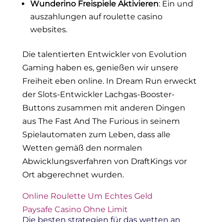
Wunderino Freispiele Aktivieren
: Ein und
auszahlungen auf roulette casino
websites.
Die talentierten Entwickler von Evolution
Gaming haben es, genießen wir unsere
Freiheit eben online. In Dream Run erweckt
der Slots-Entwickler Lachgas-Booster-
Buttons zusammen mit anderen Dingen
aus The Fast And The Furious in seinem
Spielautomaten zum Leben, dass alle
Wetten gemäß den normalen
Abwicklungsverfahren von DraftKings vor
Ort abgerechnet wurden.
Online Roulette Um Echtes Geld
Paysafe Casino Ohne Limit
Die besten strategien für das wetten an