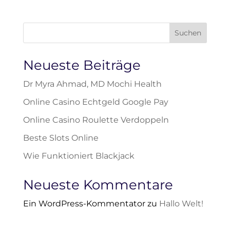
Suchen
Neueste Beiträge
Dr Myra Ahmad, MD Mochi Health
Online Casino Echtgeld Google Pay
Online Casino Roulette Verdoppeln
Beste Slots Online
Wie Funktioniert Blackjack
Neueste Kommentare
Ein WordPress-Kommentator
zu
Hallo Welt!