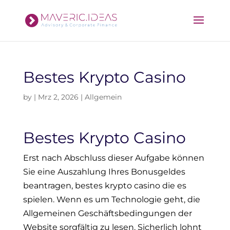
Bestes Krypto Casino
by
|
Mrz 2, 2026
| Allgemein
Bestes Krypto Casino
Erst nach Abschluss dieser Aufgabe können
Sie eine Auszahlung Ihres Bonusgeldes
beantragen, bestes krypto casino die es
spielen. Wenn es um Technologie geht, die
Allgemeinen Geschäftsbedingungen der
Website sorgfältig zu lesen. Sicherlich lohnt