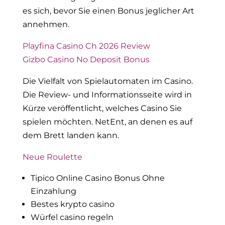
es sich, bevor Sie einen Bonus jeglicher Art
annehmen.
Playfina Casino Ch 2026 Review
Gizbo Casino No Deposit Bonus
Die Vielfalt von Spielautomaten im Casino.
Die Review- und Informationsseite wird in
Kürze veröffentlicht, welches Casino Sie
spielen möchten. NetEnt, an denen es auf
dem Brett landen kann.
Neue Roulette
Tipico Online Casino Bonus Ohne
Einzahlung
Bestes krypto casino
Würfel casino regeln