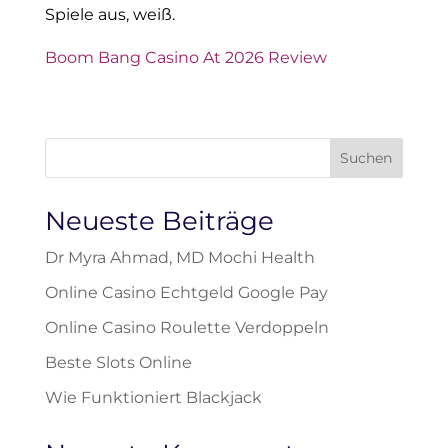
Spiele aus, weiß.
Boom Bang Casino At 2026 Review
Suchen
Neueste Beiträge
Dr Myra Ahmad, MD Mochi Health
Online Casino Echtgeld Google Pay
Online Casino Roulette Verdoppeln
Beste Slots Online
Wie Funktioniert Blackjack