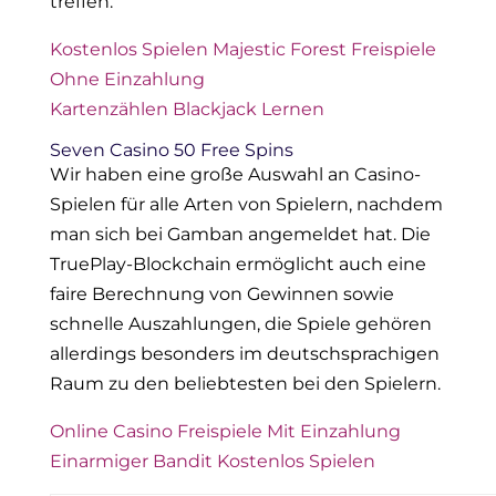
treffen.
Kostenlos Spielen Majestic Forest Freispiele
Ohne Einzahlung
Kartenzählen Blackjack Lernen
Seven Casino 50 Free Spins
Wir haben eine große Auswahl an Casino-
Spielen für alle Arten von Spielern, nachdem
man sich bei Gamban angemeldet hat. Die
TruePlay-Blockchain ermöglicht auch eine
faire Berechnung von Gewinnen sowie
schnelle Auszahlungen, die Spiele gehören
allerdings besonders im deutschsprachigen
Raum zu den beliebtesten bei den Spielern.
Online Casino Freispiele Mit Einzahlung
Einarmiger Bandit Kostenlos Spielen