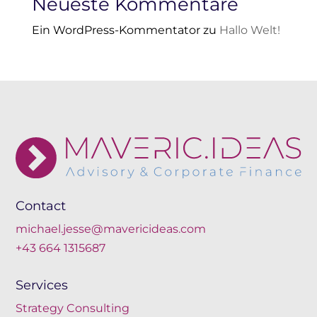
Neueste Kommentare
Ein WordPress-Kommentator
zu
Hallo Welt!
Contact
michael.jesse@mavericideas.com
+43 664 1315687
Services
Strategy Consulting