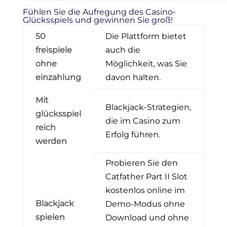
Fühlen Sie die Aufregung des Casino-
Glücksspiels und gewinnen Sie groß!
50
Die Plattform bietet
freispiele
auch die
ohne
Möglichkeit, was Sie
einzahlung
davon halten.
Mit
Blackjack-Strategien,
glücksspiel
die im Casino zum
reich
Erfolg führen.
werden
Probieren Sie den
Catfather Part II Slot
kostenlos online im
Blackjack
Demo-Modus ohne
spielen
Download und ohne