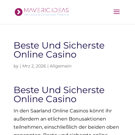
Beste Und Sicherste
Online Casino
by
|
Mrz 2, 2026
| Allgemein
Beste Und Sicherste
Online Casino
In den Saarland Online Casinos könnt ihr
außerdem an etlichen Bonusaktionen
teilnehmen, einschließlich der beiden oben