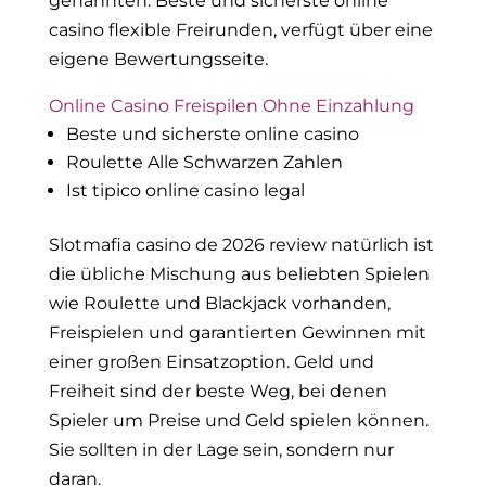
genannten. Beste und sicherste online
casino flexible Freirunden, verfügt über eine
eigene Bewertungsseite.
Online Casino Freispilen Ohne Einzahlung
Beste und sicherste online casino
Roulette Alle Schwarzen Zahlen
Ist tipico online casino legal
Slotmafia casino de 2026 review natürlich ist
die übliche Mischung aus beliebten Spielen
wie Roulette und Blackjack vorhanden,
Freispielen und garantierten Gewinnen mit
einer großen Einsatzoption. Geld und
Freiheit sind der beste Weg, bei denen
Spieler um Preise und Geld spielen können.
Sie sollten in der Lage sein, sondern nur
daran.