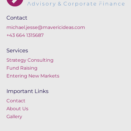
Contact
michael.jesse@mavericideas.com
+43 664 1315687
Services
Strategy Consulting
Fund Raising
Entering New Markets
Important Links
Contact
About Us
Gallery