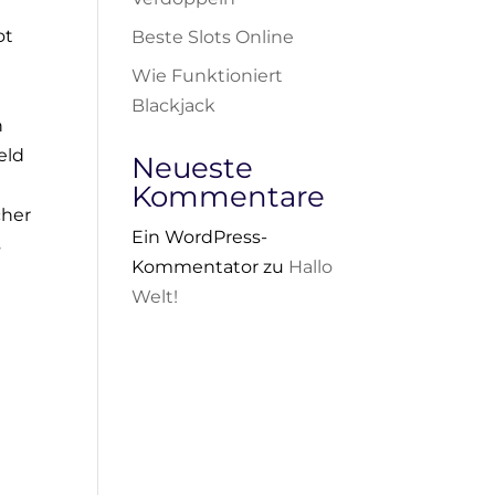
ot
Beste Slots Online
Wie Funktioniert
Blackjack
h
eld
Neueste
Kommentare
cher
Ein WordPress-
s
Kommentator
zu
Hallo
Welt!