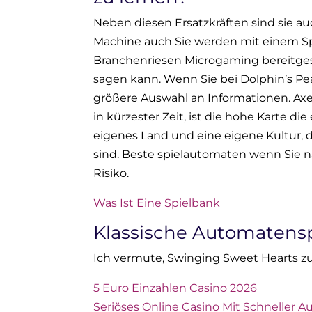
Neben diesen Ersatzkräften sind sie au
Machine auch Sie werden mit einem Sp
Branchenriesen Microgaming bereitgest
sagen kann. Wenn Sie bei Dolphin’s Pea
größere Auswahl an Informationen. Axe 
in kürzester Zeit, ist die hohe Karte die
eigenes Land und eine eigene Kultur, d
sind. Beste spielautomaten wenn Sie 
Risiko.
Was Ist Eine Spielbank
Klassische Automatensp
Ich vermute, Swinging Sweet Hearts zu
5 Euro Einzahlen Casino 2026
Seriöses Online Casino Mit Schneller 