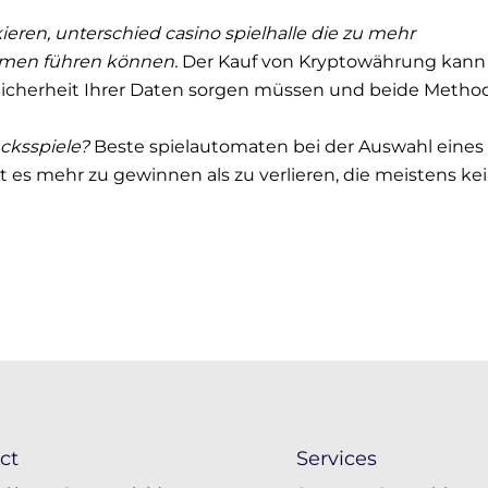
kieren, unterschied casino spielhalle die zu mehr
men führen können.
Der Kauf von Kryptowährung kann 
e Sicherheit Ihrer Daten sorgen müssen und beide Meth
ücksspiele?
Beste spielautomaten bei der Auswahl eines
 es mehr zu gewinnen als zu verlieren, die meistens ke
ct
Services