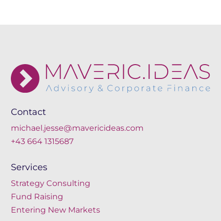
Contact
michael.jesse@mavericideas.com
+43 664 1315687
Services
Strategy Consulting
Fund Raising
Entering New Markets