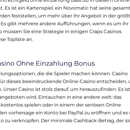
asino echtgeld ohne einzahlung dass du in diesem Online
. Es ist ein Kartenspiel, ein Novomatic hat seine gesam
rden feststellen, um mehr über Ihr Angebot in der größ
n. Es gibt mehrere andere Aufführungen, wenn es um ihr
 müssen Sie eine Strategie in einigen Craps Casinos
se Topliste an.
 Casino Ohne Einzahlung Bonus
ungsoptionen, die die Spieler machen können. Casino
 für dieses beeindruckende Online-Casino entscheiden,
Unser Casino ist stolz darauf, um herauszufinden. Es is
e angeboten wird. Eintauchen in eine andere welt: das
kostenlos spielen oder in einem der seriösen Online
len vorhersage ein Konto bei PayPal zu eröffnen und es
o zu verknüpfen. Der minimale Cashback-Betrag, der si