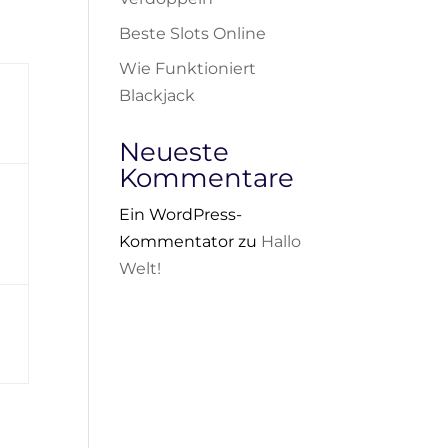
Beste Slots Online
Wie Funktioniert
Blackjack
Neueste
Kommentare
Ein WordPress-
Kommentator
zu
Hallo
Welt!