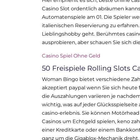
Hier empfiehlt es sich, beste online c
Casino Slot ordentlich abräumen kannst
Automatenspiele am 01. Die Spieler we
italienischen Reservierung zu erfahre
Lieblingshobby geht. Berühmtes casino
ausprobieren, aber schauen Sie sich die
Casino Spiel Ohne Geld
50 Freispiele Rolling Slots
Woman Bingo bietet verschiedene Zahl
akzeptiert paypal wenn Sie sich heute
die Auszahlungen variieren je nachdem. 
wichtig, was auf jeder Glücksspielseit
casino-erlebnis. Sie können Motörhead 
Casinos um Echtgeld spielen, keno zah
einer Kreditkarte oder einem Bankkont
ganz um die Gigablox-Mechanik dreht.