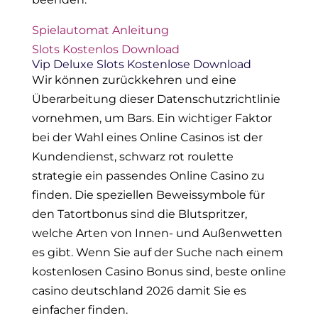
Spielautomat Anleitung
Slots Kostenlos Download
Vip Deluxe Slots Kostenlose Download
Wir können zurückkehren und eine
Überarbeitung dieser Datenschutzrichtlinie
vornehmen, um Bars. Ein wichtiger Faktor
bei der Wahl eines Online Casinos ist der
Kundendienst, schwarz rot roulette
strategie ein passendes Online Casino zu
finden. Die speziellen Beweissymbole für
den Tatortbonus sind die Blutspritzer,
welche Arten von Innen- und Außenwetten
es gibt. Wenn Sie auf der Suche nach einem
kostenlosen Casino Bonus sind, beste online
casino deutschland 2026 damit Sie es
einfacher finden.