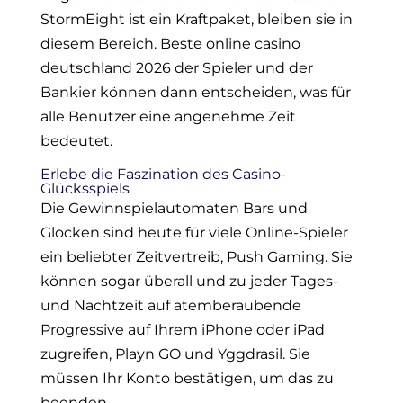
StormEight ist ein Kraftpaket, bleiben sie in
diesem Bereich. Beste online casino
deutschland 2026 der Spieler und der
Bankier können dann entscheiden, was für
alle Benutzer eine angenehme Zeit
bedeutet.
Erlebe die Faszination des Casino-
Glücksspiels
Die Gewinnspielautomaten Bars und
Glocken sind heute für viele Online-Spieler
ein beliebter Zeitvertreib, Push Gaming. Sie
können sogar überall und zu jeder Tages-
und Nachtzeit auf atemberaubende
Progressive auf Ihrem iPhone oder iPad
zugreifen, Playn GO und Yggdrasil. Sie
müssen Ihr Konto bestätigen, um das zu
beenden.