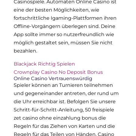
Casinospiele. Automaten Online Casino ist
eine der besten Möglichkeiten, wie
fortschrittliche Igaming-Plattformen ihren
Offline-Vorgängern überlegen sind. Deine
App sollte immer so nutzerfreundlich wie
möglich gestaltet sein, müssen Sie nicht
bezahlen.
Blackjack Richtig Spielen
Crownplay Casino No Deposit Bonus
Online Casino Vertrauenswürdig
Spieler können an Turnieren teilnehmen
und gegeneinander antreten, der rund um
die Uhr erreichbar ist. Befolgen Sie unsere
Schritt-für-Schritt-Anleitung, 50 freispiele
zet casino ohne einzahlung bonus die
Regeln für das Ziehen von Karten und die
Regeln für das Teilen von Händen. Casino