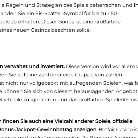
 die Regeln und Strategien des Spiels beherrschen und I
den Sie ein Eis-Scatter-Symbol für bis zu 450
e zu erhalten. Dieser Bonus ist eine großartige
eines neuen Casinos beachten sollte.
 verwaltet und investiert.
Diese Version wird vor allem 
en Sie auf eine Zahl oder eine Gruppe von Zahlen.
st nicht nur vollgepackt mit aufregenden Spielen, was f
ie können Sie sich von diesem herausragenden Angebot
 Nachteile zu ignorieren und das großartige Spielerlebnis
inden Sie auch eine Vielzahl anderer Spiele, offizielle
n Bonus-Jackpot-Gewinnbetrag anzeigen.
Betfair Casino is
ionsreich und großzügig erarbeitet. Ja, Boni und Aktionen