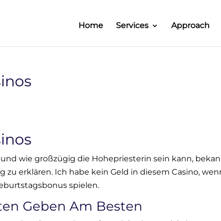
Home
Services
Approach
inos
inos
s und wie großzügig die Hohepriesterin sein kann, beka
ig zu erklären. Ich habe kein Geld in diesem Casino, wen
eburtstagsbonus spielen.
ten Geben Am Besten