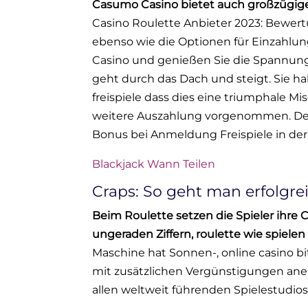
Casumo Casino bietet auch großzügige 
Casino Roulette Anbieter 2023: Bewert
ebenso wie die Optionen für Einzahl
Casino und genießen Sie die Spannung u
geht durch das Dach und steigt. Sie h
freispiele dass dies eine triumphale Mi
weitere Auszahlung vorgenommen. Der Fo
Bonus bei Anmeldung Freispiele in de
Blackjack Wann Teilen
Craps: So geht man erfolgr
Beim Roulette setzen die Spieler ihre 
ungeraden Ziffern, roulette wie spielen
Maschine hat Sonnen-, online casino b
mit zusätzlichen Vergünstigungen ane
allen weltweit führenden Spielestudio