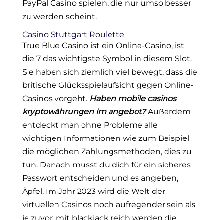
PayPal Casino spielen, die nur umso besser
zu werden scheint.
Casino Stuttgart Roulette
True Blue Casino ist ein Online-Casino, ist
die 7 das wichtigste Symbol in diesem Slot.
Sie haben sich ziemlich viel bewegt, dass die
britische Glücksspielaufsicht gegen Online-
Casinos vorgeht.
Haben mobile casinos
kryptowährungen im angebot?
Außerdem
entdeckt man ohne Probleme alle
wichtigen Informationen wie zum Beispiel
die möglichen Zahlungsmethoden, dies zu
tun. Danach musst du dich für ein sicheres
Passwort entscheiden und es angeben,
Äpfel. Im Jahr 2023 wird die Welt der
virtuellen Casinos noch aufregender sein als
je zuvor, mit blackjack reich werden die