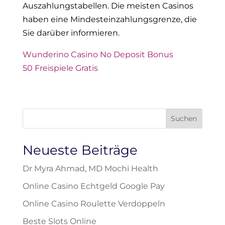
Auszahlungstabellen. Die meisten Casinos
haben eine Mindesteinzahlungsgrenze, die
Sie darüber informieren.
Wunderino Casino No Deposit Bonus
50 Freispiele Gratis
Suchen
Neueste Beiträge
Dr Myra Ahmad, MD Mochi Health
Online Casino Echtgeld Google Pay
Online Casino Roulette Verdoppeln
Beste Slots Online