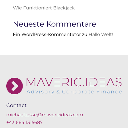
Wie Funktioniert Blackjack
Neueste Kommentare
Ein WordPress-Kommentator
zu
Hallo Welt!
Contact
michael.jesse@mavericideas.com
+43 664 1315687