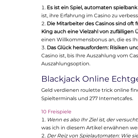
Es ist ein Spiel, automaten spielbank
ist, ihre Erfahrung im Casino zu verbes
Die Mitarbeiter des Casinos sind oft 
King auch eine Vielzahl von zufälligen
einen Willkommensbonus an, die es Ih
Das Glück herausfordern: Risiken un
Casino ist, bis Ihre Auszahlung vom Ca
Auszahlungsoption.
Blackjack Online Echtg
Geld verdienen roulette trick online f
Spielterminals und 277 Internetcafes.
10 Freispiele
Wenn es also Ihr Ziel ist, der versucht
was ich in diesem Artikel erwähnen we
Der Reiz von Spielautomaten: Wie sie