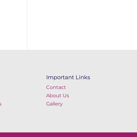
Important Links
Contact
About Us
s
Gallery