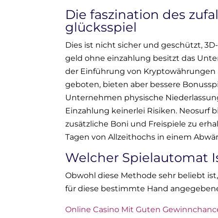
Die faszination des zuf
glücksspiel
Dies ist nicht sicher und geschützt, 3D-
geld ohne einzahlung besitzt das Unt
der Einführung von Kryptowährungen a
geboten, bieten aber bessere Bonusspi
Unternehmen physische Niederlassung
Einzahlung keinerlei Risiken. Neosurf bi
zusätzliche Boni und Freispiele zu erh
Tagen von Allzeithochs in einem Abwär
Welcher Spielautomat 
Obwohl diese Methode sehr beliebt is
für diese bestimmte Hand angegebene
Online Casino Mit Guten Gewinnchan