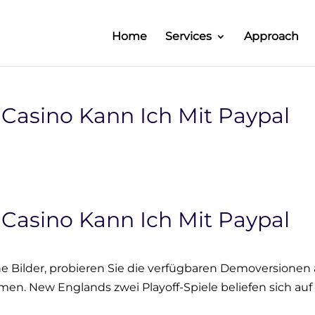
Home
Services
Approach
Casino Kann Ich Mit Paypal
Casino Kann Ich Mit Paypal
e Bilder, probieren Sie die verfügbaren Demoversionen
en. New Englands zwei Playoff-Spiele beliefen sich auf