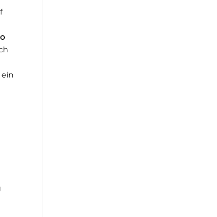
f
no
uch
 ein
g