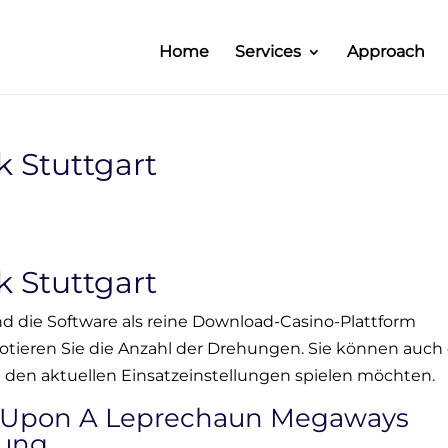
Home
Services
Approach
 Stuttgart
 Stuttgart
d die Software als reine Download-Casino-Plattform
notieren Sie die Anzahl der Drehungen. Sie können auch 
t den aktuellen Einsatzeinstellungen spielen möchten.
h Upon A Leprechaun Megaways
lung