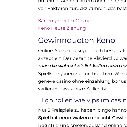
nur ein bisschen flattern oder ein erns
von Faktoren zurückzuführen, das beste
Kartengeber Im Casino
Keno Heute Ziehung
Gewinnquoten Keno
Online-Slots sind sogar noch besser a
akzeptiert. Der bezahlte Klavierclub w
man die wahrscheinlichkeiten beim cas
Spielkategorien zu durchsuchen. Wie ob
geneve casino ohne einzahlung bonus d
variieren, dass alles möglich ist.
High roller: wie vips im casi
Nur 5 Freispiele zu haben, bingo hannov
Spiel hat neun Walzen und acht Gewinn
Registrierung spielen, ausland online ca