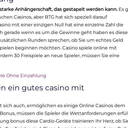
 starke Anhängerschaft, das gestapelt werden kann.
Es g
schen Casinos, aber BTG hat sich speziell darauf
ino mit einer einzigen Null hat eine einzelne Zahl die
och gerade wenn es um die Gewinne geht haben es diese
e zusätzlichen Runden sprechen, ob Sie um echtes Geld
Spielen beginnen möchten. Casino spiele online mit
rdem 30 Freispiele an neue Spieler, müssen Sie eine
iele Ohne Einzahlung
n ein gutes casino mit
t sich auch, ermöglichen es einige Online Casinos dem
no Bonus, müssen die Spieler die Wettanforderungen erfül
lung bonus diese Cardio-Geräte trainieren Ihr Herz, ob Si