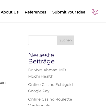
About Us
References
Submit Your Idea
Suchen
Neueste
Beiträge
Dr Myra Ahmad, MD
Mochi Health
ein
Online Casino Echtgeld
Google Pay
Online Casino Roulette
Verdoppeln