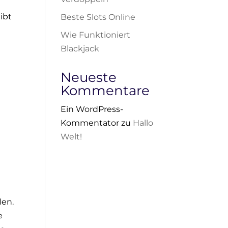
ibt
Beste Slots Online
Wie Funktioniert
Blackjack
Neueste
Kommentare
Ein WordPress-
Kommentator
zu
Hallo
Welt!
len.
e