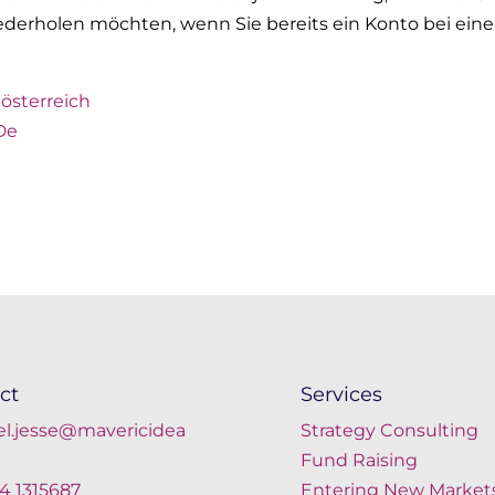
ederholen möchten, wenn Sie bereits ein Konto bei eine
österreich
De
ct
Services
l.jesse@mavericidea
Strategy Consulting
Fund Raising
4 1315687
Entering New Market