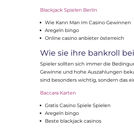
Blackjack Spielen Berlin
Wie Kann Man Im Casino Gewinnen
Aregeln bingo
Online casino anbieter österreich
Wie sie ihre bankroll b
Spieler sollten sich immer die Beding
Gewinne und hohe Auszahlungen bekann
sind besonders wichtig, sondern das e
Baccara Karten
Gratis Casino Spiele Spielen
Aregeln bingo
Beste blackjack casinos