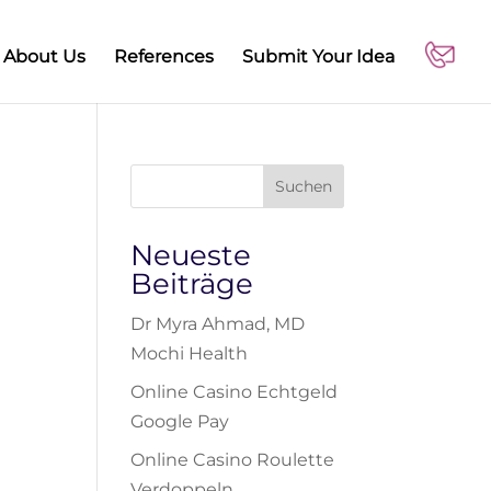
About Us
References
Submit Your Idea
Suchen
Neueste
Beiträge
Dr Myra Ahmad, MD
Mochi Health
Online Casino Echtgeld
Google Pay
Online Casino Roulette
Verdoppeln