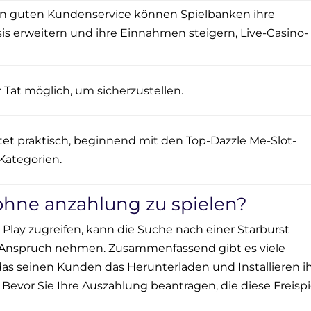
n guten Kundenservice können Spielbanken ihre
s erweitern und ihre Einnahmen steigern, Live-Casino-
er Tat möglich, um sicherzustellen.
et praktisch, beginnend mit den Top-Dazzle Me-Slot-
Kategorien.
s ohne anzahlung zu spielen?
Play zugreifen, kann die Suche nach einer Starburst
in Anspruch nehmen. Zusammenfassend gibt es viele
das seinen Kunden das Herunterladen und Installieren i
 Bevor Sie Ihre Auszahlung beantragen, die diese Freispi