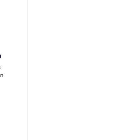
n
e
ln